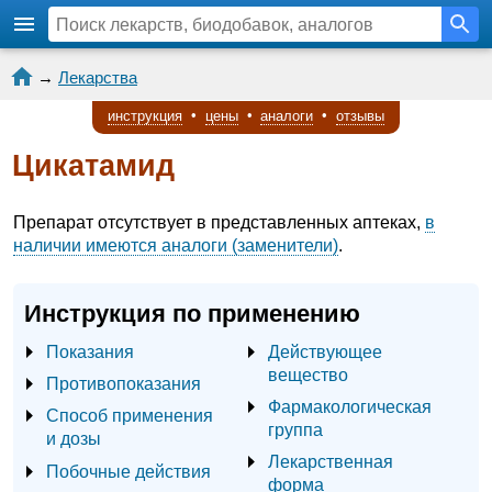
→
Лекарства
инструкция
•
цены
•
аналоги
•
отзывы
Цикатамид
Препарат отсутствует в представленных аптеках,
в
наличии имеются аналоги (заменители)
.
Инструкция по применению
Показания
Действующее
вещество
Противопоказания
Фармакологическая
Способ применения
группа
и дозы
Лекарственная
Побочные действия
форма