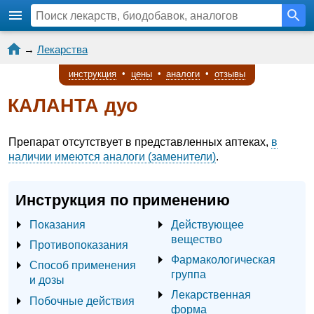
→
Лекарства
инструкция
•
цены
•
аналоги
•
отзывы
КАЛАНТА дуо
Препарат отсутствует в представленных аптеках,
в
наличии имеются аналоги (заменители)
.
Инструкция по применению
Показания
Действующее
вещество
Противопоказания
Фармакологическая
Способ применения
группа
и дозы
Лекарственная
Побочные действия
форма