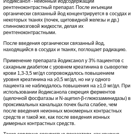
Йодиксанол - неионный йодсодержащий
рентгеноконтрастный препарат. После инъекции
органически связанный йод концентрируется в сосудах и
некоторых тканях (почек, щитовидной железы и др,)
спинномозговой жидкости, делая их
рентгеноконтрастными.
После введения органически связанный йод,
находящийся в сосудах и тканях, поглощает радиацию.
Применение препарата йодиксанол у 3% пациентов с
сахарным диабетом с уровнем креатинина в сыворотке
крови 1,3-3,5 мг/дл сопровождалось повышением
уровня креатинина на ≥0,5 мг/дл, но ни у одного
пациента не наблюдалось повышения на ≥1,0 мг/дл. При
использовании йодиксанола секреция ферментов
(щелочной фосфатазы и N-ацетил-β-глюкозаминидазы) в
проксимальных канальцах почек была слабее, чем
после введения неионных мономерных контрастных
средств и такой же, как после введения ионных
димерных контрастных средств.