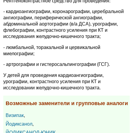
Рентгеноконтрастное средство для проведения:
- кардиоангиографии, коронарографии, церебральной
ангиографии, периферической ангиографии,
абдоминальной аортографии (в/a ДСА), урографии,
флебографии, контрастного усиления при КТ и
исследования желудочно-кишечного тракта;
- люмбальной, торакальной и цервикальной
миелографии;
- артрографии и гистеросальпингографии (ГСГ).
У детей для проведения кардиоангиографии,
урографии, контрастного усиления при КТ и
исследовании желудочно-кишечного тракта.
Возможные заменители и групповые аналоги
Визипак
,
Йодиксанол
,
ЙОДИКСАНОЛ-ЮНИК