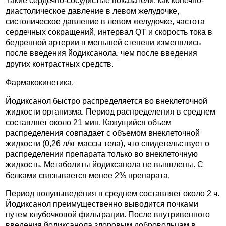
Такие сердечно-сосудистые показатели, как конечно-
диастолическое давление в левом желудочке,
систолическое давление в левом желудочке, частота
сердечных сокращений, интервал QT и скорость тока в
бедренной артерии в меньшей степени изменялись
после введения йодиксанола, чем после введения
других контрастных средств.
Фармакокинетика.
Йодиксанол быстро распределяется во внеклеточной
жидкости организма. Период распределения в среднем
составляет около 21 мин. Кажущийся объем
распределения совпадает с объемом внеклеточной
жидкости (0,26 л/кг массы тела), что свидетельствует о
распределении препарата только во внеклеточную
жидкость. Метаболиты йодиксанола не выявлены. С
белками связывается менее 2% препарата.
Период полувыведения в среднем составляет около 2 ч.
Йодиксанол преимущественно выводится почками
путем клубочковой фильтрации. После внутривенного
введения йодиксанола здоровым добровольцам в