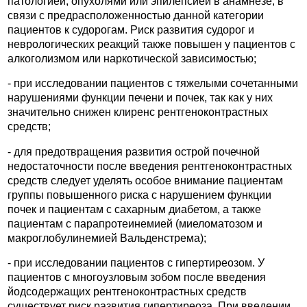
патологией, опухолями или эпилепсией в анамнезе, в
связи с предрасположенностью данной категории
пациентов к судорогам. Риск развития судорог и
неврологических реакций также повышен у пациентов с
алкоголизмом или наркотической зависимостью;
- при исследовании пациентов с тяжелыми сочетанными
нарушениями функции печени и почек, так как у них
значительно снижен клиренс рентгеноконтрастных
средств;
- для предотвращения развития острой почечной
недостаточности после введения рентгеноконтрастных
средств следует уделять особое внимание пациентам
группы повышенного риска с нарушением функции
почек и пациентам с сахарным диабетом, а также
пациентам с парапротеинемией (миеломатозом и
макроглобулинемией Вальденстрема);
- при исследовании пациентов с гипертиреозом. У
пациентов с многоузловым зобом после введения
йодсодержащих рентгеноконтрастных средств
существует риск развития гипертиреоза. При введении