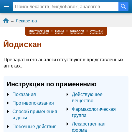
→
Лекарства
инструкция
•
цены
•
аналоги
•
отзывы
Йодискан
Препарат и его аналоги отсуствуют в представленных
аптеках.
Инструкция по применению
Показания
Действующее
вещество
Противопоказания
Фармакологическая
Способ применения
группа
и дозы
Лекарственная
Побочные действия
форма