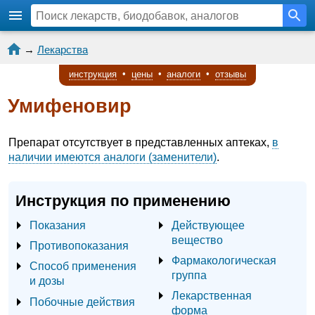
→
Лекарства
инструкция
•
цены
•
аналоги
•
отзывы
Умифеновир
Препарат отсутствует в представленных аптеках,
в
наличии имеются аналоги (заменители)
.
Инструкция по применению
Показания
Действующее
вещество
Противопоказания
Фармакологическая
Способ применения
группа
и дозы
Лекарственная
Побочные действия
форма