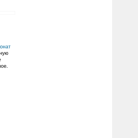
бонат
тную
е
ное.