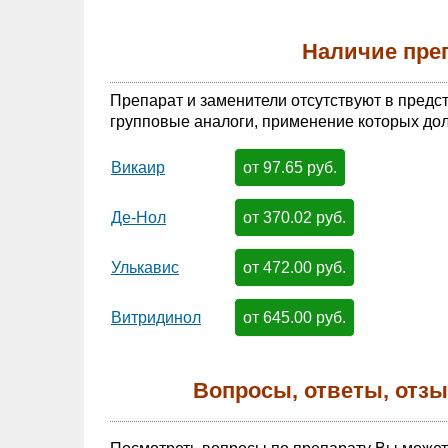
Наличие пре
Препарат и заменители отсутствуют в предс
групповые аналоги, применение которых дол
от 97.65 руб.
Викаир
от 370.02 руб.
Де-Нол
от 472.00 руб.
Улькавис
от 645.00 руб.
Витридинол
Вопросы, ответы, отз