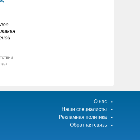
а,
олее
икакая
еной
тствии
егда
О нас
Наши специалисты
Рекламная политика
Обратная связь