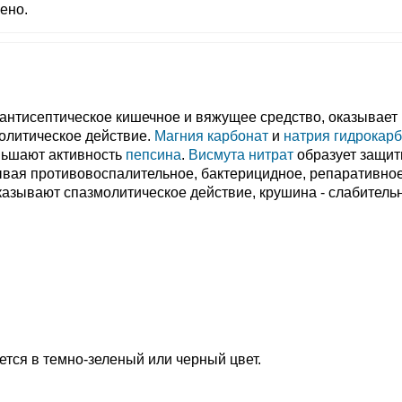
ено.
нтисептическое кишечное и вяжущее средство, оказывает
олитическое действие.
Магния карбонат
и
натрия гидрокар
ньшают активность
пепсина
.
Висмута нитрат
образует защи
зывая противовоспалительное, бактерицидное, репаративно
азывают спазмолитическое действие, крушина - слабитель
тся в темно-зеленый или черный цвет.