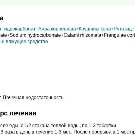
а
 гидрокарбонат+
Аира корневища+
Крушины кора+
Рутозид+
ate+
Sodium hydrocarbonate+
Calami rhizomata+
Frangulae cor
 и вяжущее средство
. Почечная недостаточность.
урс лечения
сле еды, с 1/2 стакана теплой воды, по 1-2 таблетки
3 раза в день в течение 1-3 мес. После перерыва в 1 мес п