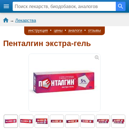
→
Лекарства
инструкция
•
цены
•
аналоги
•
отзывы
Пенталгин экстра-гель