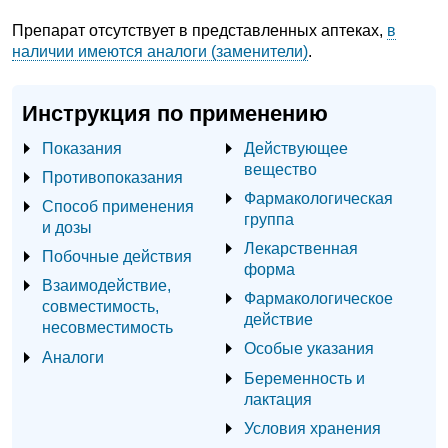
Препарат отсутствует в представленных аптеках,
в
наличии имеются аналоги (заменители)
.
Инструкция по применению
Показания
Действующее
вещество
Противопоказания
Фармакологическая
Способ применения
группа
и дозы
Лекарственная
Побочные действия
форма
Взаимодействие,
Фармакологическое
совместимость,
действие
несовместимость
Особые указания
Аналоги
Беременность и
лактация
Условия хранения