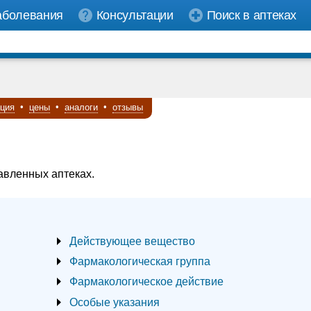
аболевания
Консультации
Поиск в аптеках
кция
•
цены
•
аналоги
•
отзывы
авленных аптеках.
Действующее вещество
Фармакологическая группа
Фармакологическое действие
Особые указания