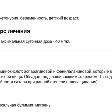
етонурия, беременность, детский возраст.
урс лечения
Максимальная суточная доза - 40 мг/кг.
аминокислот: аспарагиновой и фенилаланиновой, которые в
обычной пищи. Обладает подслащивающим эффектом; 1 г со
ийности сахара при равной степени подслащивания).
ксальная булимия, мигрень.