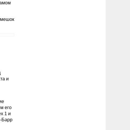
самом
 мешок
д
та и
ие
м его
x 1 и
а-Барр