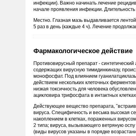
инфекции). Важно начинать лечение рецид
начале проявления инфекции. Длительность 
Местно. Глазная мазь выдавливается ленто
5 раз в день (каждые 4 ч). Лечение продолж
Фармакологическое действие
Противовирусный препарат - синтетический 
содержащих вирусную тимидинкиназу, прои
монофосфат. Под влиянием гуанилатциклаз
действием нескольких клеточных ферментов 
низкая токсичность для человека обусловл
ацикловира трифосфата в интактных клетках
Действующее вещество препарата, "встраив
вируса. Специфичность и весьма высокая с
накоплением в клетках, пораженных вирусом
2 типа; вируса, вызывающего ветряную оспу
(виды вирусов указаны в порядке возраста