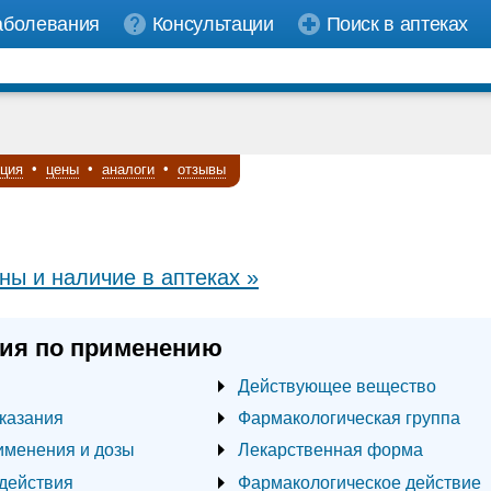
аболевания
Консультации
Поиск в аптеках
кция
•
цены
•
аналоги
•
отзывы
ны и наличие в аптеках »
ия по применению
Действующее вещество
казания
Фармакологическая группа
именения и дозы
Лекарственная форма
действия
Фармакологическое действие