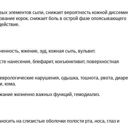
вых элементов сыпи, снижает вероятность кожной диссеми
ование корок, снижает боль в острой фазе опоясывающего
действие.
нность, жжение, зуд, кожная сыпь, вульвит.
сте нанесения, блефарит, конъюнктивит, поверхностная
еврологические нарушения, одышка, тошнота, рвота, диаре
и, кома.
жание жизненно важных функций, гемодиализ.
носить на слизистые оболочки полости рта, носа, глаз и