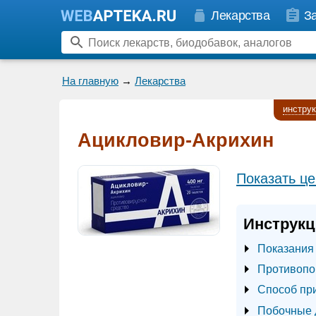
Лекарства
З
На главную
→
Лекарства
инстру
Ацикловир-Акрихин
Показать це
Инструкц
Показания
Противопо
Способ пр
Побочные 