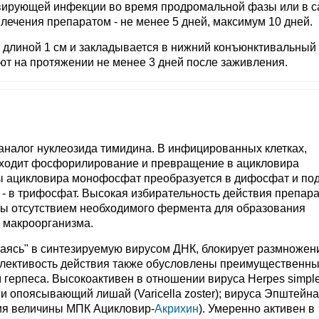
ивирующей инфекции во время продромальной фазы или в 
лечения препаратом - не менее 5 дней, максимум 10 дней.
й длиной 1 см и закладывается в нижний конъюнктивальный
ают на протяжении не менее 3 дней после заживления.
аналог нуклеозида тимидина. В инфицированных клетках,
сходит фосфорилирование и превращение в ацикловира
ы ацикловира монофосфат преобразуется в дифосфат и по
- в трифосфат. Высокая избирательность действия препара
ены отсутствием необходимого фермента для образования
 макроорганизма.
аясь" в синтезируемую вирусом ДНК, блокирует размножен
елективость действия также обусловлены преимущественны
 герпеса. Высокоактивен в отношении вируса Herpes simple
 и опоясывающий лишай (Varicella zoster); вируса Эпштейн
ния величины МПК Ацикловир-
Акрихин
). Умеренно активен в