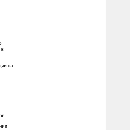
о
 в
ции на
ов.
ние