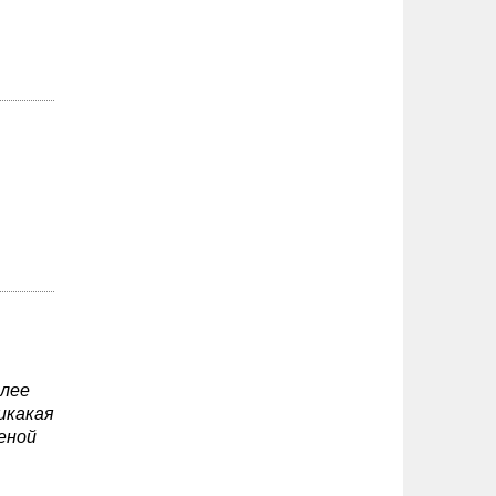
олее
икакая
еной