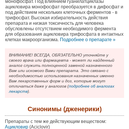
монофосфат. Под влиянием гуанилатциклазы
ацикловира монофосфат преобразуется в дифосфат и
под действием нескольких клеточных ферментов - в
трифосфат. Высокая избирательность действия
препарата и низкая токсичность для человека
обусловлены отсутствием необходимого фермента
для образования ацикловира трифосфата в интактных
клетках макроорганизма.
Подробнee о препарате »
ВНИМАНИЕ! ВСЕГДА, ОБЯЗАТЕЛЬНО уточняйте у
своего врача или фармацевта - может ли найденный
аналог служить полноценной заменой назначенного
Вам или искомого Вами препарата. Это связано с
необходимостью использования назначенных именно
Вам лекарственных форм и доз, которые могут
отличаться даже у аналогов (
подробнее об аналогах
лекарств
).
Синонимы (дженерики)
Препараты с тем же действующим веществом:
Ацикловир
(Aciclovir)