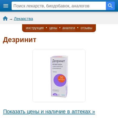
→
Лекарства
инструкция
•
цены
•
аналоги
•
отзывы
Дезринит
Показать цены и наличие в аптеках »