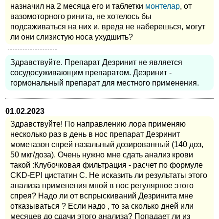
назначил на 2 месяца его и таблетки
монтелар
, от
вазомоторного ринита, не хотелось бы
подсаживаться на них и, вреда не наберешься, могут
ли они слизистую носа ухудшить?
Здравствуйте. Препарат Дезринит не является
сосудосуживающим препаратом. Дезринит -
гормональный препарат для местного применения.
01.02.2023
Здравствуйте! По направлению лора применяю
несколько раз в день в нос препарат Дезринит
мометазон спрей назальный дозированный (140 доз,
50 мкг/доза). Очень нужно мне сдать анализ крови
такой :Клубочковая фильтрация - расчет по формуле
CKD-EPI цистатин С. Не исказить ли результаты этого
анализа применения мной в нос регулярное этого
спрея? Надо ли от вспрыскиваний Дезринита мне
отказываться ? Если надо , то за сколько дней или
месяцев до сдачи этого анализа? Попадает ли из