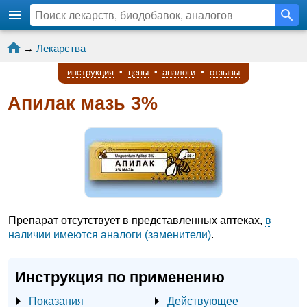
→
Лекарства
инструкция
•
цены
•
аналоги
•
отзывы
Апилак мазь 3%
Препарат отсутствует в представленных аптеках,
в
наличии имеются аналоги (заменители)
.
Инструкция по применению
Показания
Действующее