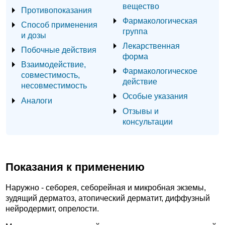
вещество
Противопоказания
Фармакологическая
Способ применения
группа
и дозы
Лекарственная
Побочные действия
форма
Взаимодействие,
Фармакологическое
совместимость,
действие
несовместимость
Особые указания
Аналоги
Отзывы и
консультации
Показания к применению
Наружно - себорея, себорейная и микробная экземы,
зудящий дерматоз, атопический дерматит, диффузный
нейродермит, опрелости.