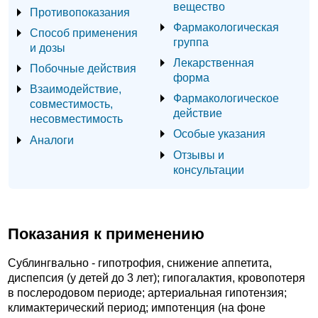
вещество
Противопоказания
Фармакологическая
Способ применения
группа
и дозы
Лекарственная
Побочные действия
форма
Взаимодействие,
Фармакологическое
совместимость,
действие
несовместимость
Особые указания
Аналоги
Отзывы и
консультации
Показания к применению
Сублингвально - гипотрофия, снижение аппетита,
диспепсия (у детей до 3 лет); гипогалактия, кровопотеря
в послеродовом периоде; артериальная гипотензия;
климактерический период; импотенция (на фоне