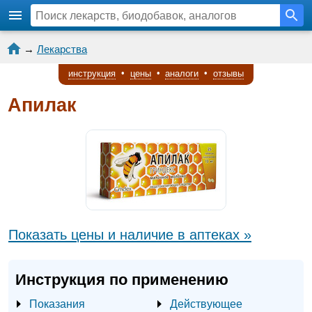
→
Лекарства
инструкция
•
цены
•
аналоги
•
отзывы
Апилак
Показать цены и наличие в аптеках »
Инструкция по применению
Показания
Действующее