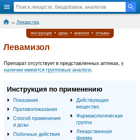
→
Лекарства
инструкция
•
цены
•
аналоги
•
отзывы
Левамизол
Препарат отсутствует в представленных аптеках,
в
наличии имеются групповые аналоги
.
Инструкция по применению
Показания
Действующее
вещество
Противопоказания
Фармакологическая
Способ применения
группа
и дозы
Лекарственная
Побочные действия
форма