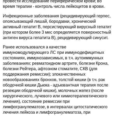
провести исследование периферической крови; во
время терапии - контроль числа лейкоцитов в крови.
Инфекционные заболевания (рецидивирующий герпес,
опоясывающий лишай, бородавки, хронический
активный гепатит В, персистирующий вирусный гепатит
(при котором более 3 мес определяется поверхностный
антиген вируса гепатита В), рецидивирующий синусит.
Ранее использовался а качестве
иммуномодулирующего ЛС при иммунодефицитных
состояниях, иммунозависимых, в т.ч. аутоиммунных
заболеваниях: ревматоидном артрите, болезни Крона,
болезни Рейтера, афтозном стоматите, СКВ (для
поддержания ремиссии); злокачественных
новообразованиях бронхов, толстой кишки (в т.ч. рак
ободочной кишки Дьюка - адъювантная терапия после
резекции ободочной кишки), молочных желез (после
хирургического, лучевого или химиотерапевтического
лечения), состояние ремиссии при
лимфогранулематозе, в интервалах цитостатического
лечения лейкоза и лимфогранулематоза, при