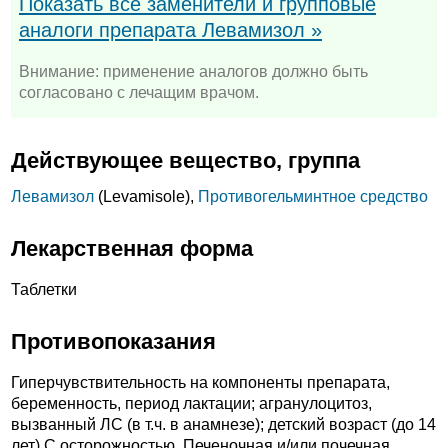
Показать все заменители и групповые
аналоги препарата Левамизол »
Внимание: применение аналогов должно быть
согласовано с лечащим врачом.
Действующее вещество, группа
Левамизол
(Levamisole),
Противогельминтное средство
Лекарственная форма
Таблетки
Противопоказания
Гиперчувствительность на компоненты препарата,
беременность, период лактации; агранулоцитоз,
вызванный ЛС (в т.ч. в анамнезе); детский возраст (до 14
лет).C осторожностью. Печеночная и/или почечная