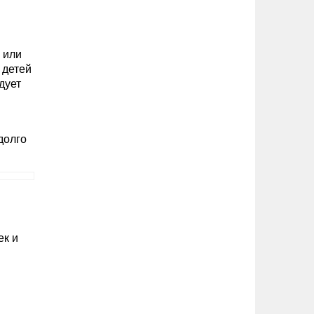
 или
 детей
дует
долго
ек и