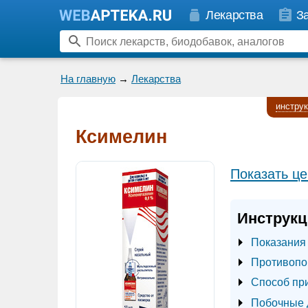
Лекарства
З
На главную
→
Лекарства
инстру
Ксимелин
Показать це
Инструкц
Показания
Противопо
Способ пр
Побочные 