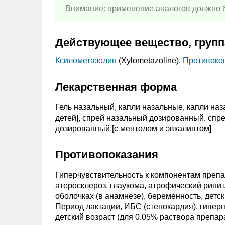
Внимание: применение аналогов должно б
Действующее вещество, групп
Ксилометазолин
(Xylometazoline),
Противокон
Лекарственная форма
Гель назальный, капли назальные, капли наз
детей], спрей назальный дозированный, спр
дозированный [с ментолом и эвкалиптом]
Противопоказания
Гиперчувствительность к компонентам препа
атеросклероз, глаукома, атрофический ринит
оболочках (в анамнезе), беременность, детск
Период лактации, ИБС (стенокардия), гиперп
детский возраст (для 0.05% раствора препарата