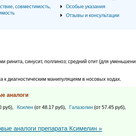
ствие, совместимость,
Особые указания
имость
Отзывы и консультации
и ринита, синусит, поллиноз; средний отит (для уменьшени
а к диагностическим манипуляциям в носовых ходах.
ые аналоги
0 руб),
Ксилен
(от 48.17 руб),
Галазолин
(от 57.45 руб),
овые аналоги препарата Ксимелин »