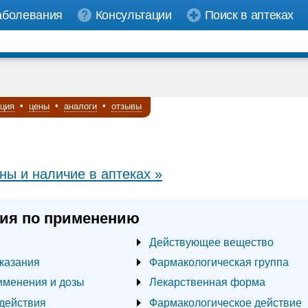
аболевания
Консультации
Поиск в аптеках
кция
•
цены
•
аналоги
•
отзывы
ны и наличие в аптеках »
ия по применению
Действующее вещество
казания
Фармакологическая группа
именения и дозы
Лекарственная форма
действия
Фармакологическое действие