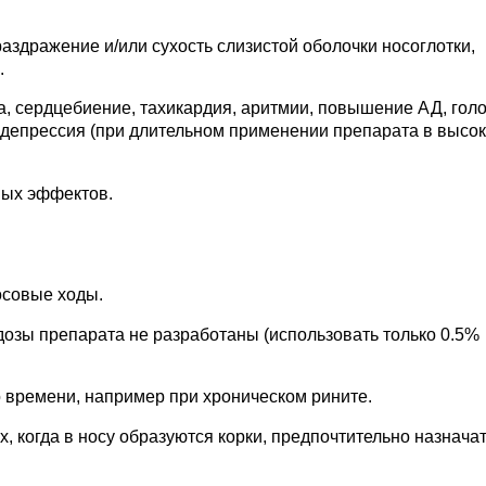
аздражение и/или сухость слизистой оболочки носоглотки,
.
са, сердцебиение, тахикардия, аритмии, повышение АД, гол
; депрессия (при длительном применении препарата в высо
ных эффектов.
осовые ходы.
дозы препарата не разработаны (использовать только 0.5%
о времени, например при хроническом рините.
ях, когда в носу образуются корки, предпочтительно назначат