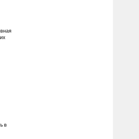
овная
ких
ь в