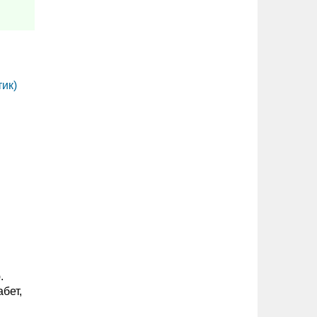
ик)
.
бет,