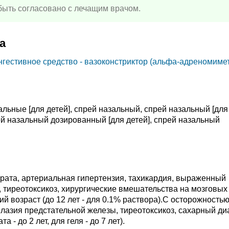
ыть согласовано с лечащим врачом.
а
гестивное средство - вазоконстриктор (альфа-адреномимет
альные [для детей], спрей назальный, спрей назальный [для
ей назальный дозированный [для детей], спрей назальный
рата, артериальная гипертензия, тахикардия, выраженный
, тиреотоксикоз, хирургические вмешательства на мозговых
ий возраст (до 12 лет - для 0.1% раствора).C осторожностью
лазия предстательной железы, тиреотоксикоз, сахарный диа
 - до 2 лет, для геля - до 7 лет).