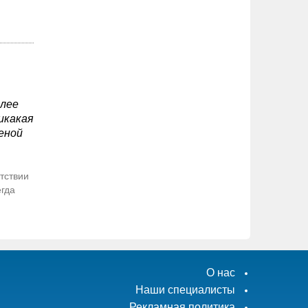
олее
икакая
еной
тствии
егда
О нас
Наши специалисты
Рекламная политика