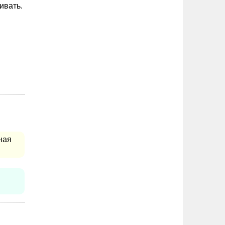
ивать.
ная