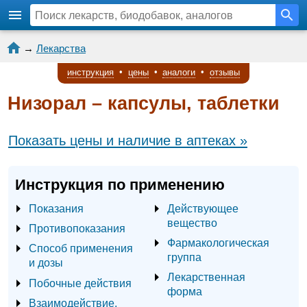
→
Лекарства
инструкция
•
цены
•
аналоги
•
отзывы
Низорал – капсулы, таблетки
Показать цены и наличие в аптеках »
Инструкция по применению
Показания
Действующее
вещество
Противопоказания
Фармакологическая
Способ применения
группа
и дозы
Лекарственная
Побочные действия
форма
Взаимодействие,