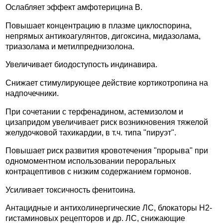
Ослабляет эффект амфотерицина В.
Повышает концентрацию в плазме циклоспорина,
непрямых антикоагулянтов, дигоксина, мидазолама,
триазолама и метилпреднизолона.
Увеличивает биодоступость индинавира.
Снижает стимулирующее действие кортикотропина на
надпочечники.
При сочетании с терфенадином, астемизолом и
цизапридом увеличивает риск возникновения тяжелой
желудочковой тахикардии, в т.ч. типа "пируэт".
Повышает риск развития кровотечения "прорыва" при
одномоментном использовании пероральных
контрацептивов с низким содержанием гормонов.
Усиливает токсичность фенитоина.
Антацидные и антихолинергические ЛС, блокаторы H2-
гистаминовых рецепторов и др. ЛС, снижающие