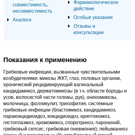
Фармакологическое
совместимость,
действие
несовместимость
Особые указания
Аналоги
Отзывы и
консультации
Показания к применению
Грибковые инфекции, вызванные чувствительными
возбудителями: микозы ЖКТ, глаз, половых органов,
хронический рецидивирующий вагинальный
кандидамикоз, дерматомикозы (в т.ч. области бороды и
усов, волосистой части головы, рук), онихомикозы,
молочница, фолликулит, трихофития, системные
грибковые инфекции (бластомикоз, кандидамикоз,
паракокцидиоидоз, кокцидиоидоз, криптококкоз,
гистоплазмоз, хромомикоз, споротрихоз, паронихий,
грибковый сепсис, грибковая пневмония); лейшманиоз