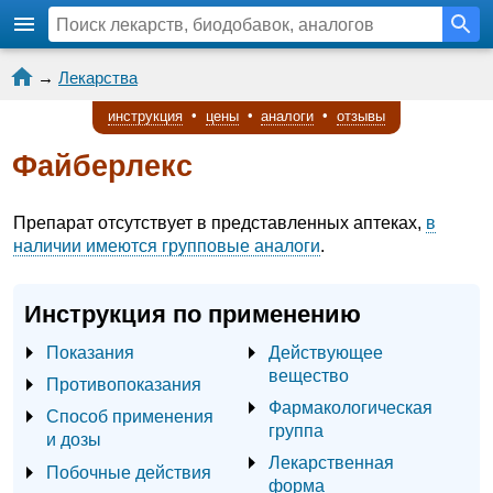
→
Лекарства
инструкция
•
цены
•
аналоги
•
отзывы
Файберлекс
Препарат отсутствует в представленных аптеках,
в
наличии имеются групповые аналоги
.
Инструкция по применению
Показания
Действующее
вещество
Противопоказания
Фармакологическая
Способ применения
группа
и дозы
Лекарственная
Побочные действия
форма