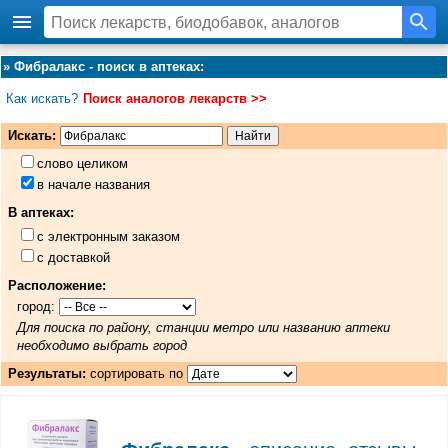
»
Фибралакс - поиск в аптеках
:
Как искать?
Поиск аналогов лекарств >>
Искать:
слово целиком
в начале названия
В аптеках:
с электронным заказом
с доставкой
Расположение:
город:
Для поиска по району, станции метро или названию аптеки
необходимо выбрать город
Результаты:
сортировать по