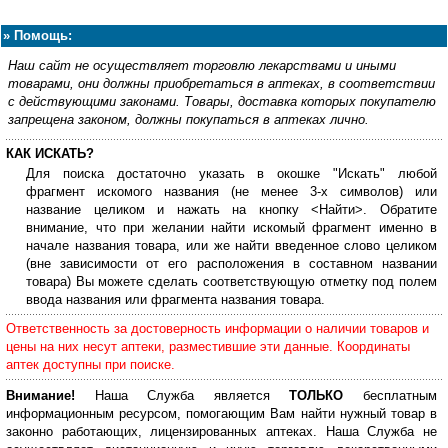
»
Помощь:
Наш сайт не осуществляет торговлю лекарствами и иными
товарами, они должны приобретаться в аптеках, в соответствии
с действующими законами. Товары, доставка которых покупателю
запрещена законом, должны покупаться в аптеках лично.
КАК ИСКАТЬ?
Для поиска достаточно указать в окошке "Искать" любой
фрагмент искомого названия (не менее 3-х символов) или
название целиком и нажать на кнопку <Найти>. Обратите
внимание, что при желании найти искомый фрагмент именно в
начале названия товара, или же найти введенное слово целиком
(вне зависимости от его расположения в составном названии
товара) Вы можете сделать соответствующую отметку под полем
ввода названия или фрагмента названия товара.
Ответственность за достоверность информации о наличии товаров и
цены на них несут аптеки, разместившие эти данные. Координаты
аптек доступны при поиске.
Внимание!
Наша Служба является
ТОЛЬКО
бесплатным
информационным ресурсом, помогающим Вам найти нужный товар в
законно работающих, лицензированных аптеках. Наша Служба не