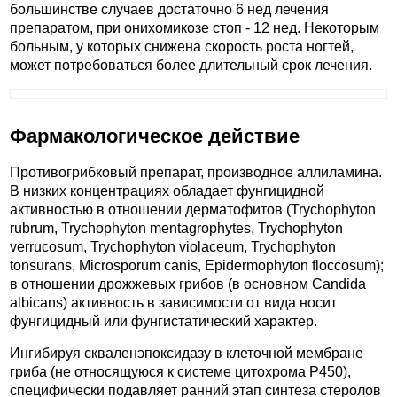
большинстве случаев достаточно 6 нед лечения
препаратом, при онихомикозе стоп - 12 нед. Некоторым
больным, у которых снижена скорость роста ногтей,
может потребоваться более длительный срок лечения.
Фармакологическое действие
Противогрибковый препарат, производное аллиламина.
В низких концентрациях обладает фунгицидной
активностью в отношении дерматофитов (Trychophyton
rubrum, Trychophyton mentagrophytes, Trychophyton
verrucosum, Trychophyton violaceum, Trychophyton
tonsurans, Microsporum canis, Epidermophyton floccosum);
в отношении дрожжевых грибов (в основном Candida
albicans) активность в зависимости от вида носит
фунгицидный или фунгистатический характер.
Ингибируя скваленэпоксидазу в клеточной мембране
гриба (не относящуюся к системе цитохрома P450),
специфически подавляет ранний этап синтеза стеролов