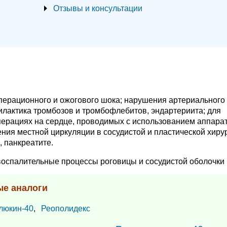
Отзывы и консультации
перационного и ожогового шока; нарушения артериального
лактика тромбозов и тромбофлебитов, эндартериита; для
перациях на сердце, проводимых с использованием аппара
ния местной циркуляции в сосудистой и пластической хирур
, панкреатите.
 воспалительные процессы роговицы и сосудистой оболочки 
ые аналоги
люкин-40
,
Реополидекс