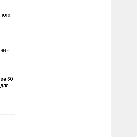
ного.
ии -
ние 60
у для