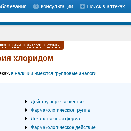
аболевания
Консультации
Поиск в аптеках
кция
•
цены
•
аналоги
•
отзывы
рия хлоридом
еках,
в наличии имеются групповые аналоги
.
Действующее вещество
Фармакологическая группа
Лекарственная форма
Фармакологическое действие