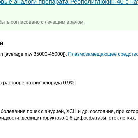
овые аналоги препарата Реополиглюкин-40 с на
ыть согласовано с лечащим врачом.
а
an [average mw 35000-45000]),
Плазмозамещающее средств
в растворе натрия хлорида 0.9%]
болевания почек с анурией, ХСН и др. состояния, при кото
идкости; дефицит фруктозо-1,6-дифосфатазы, отек легких,