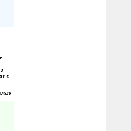
 и
та
гии;
глаза.