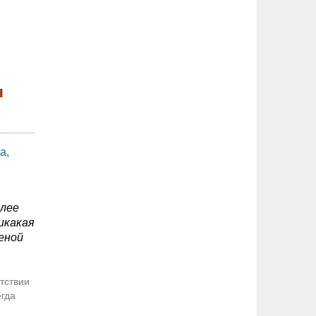
я
а,
олее
икакая
еной
тствии
егда