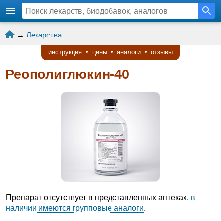
→
Лекарства
инструкция
•
цены
•
аналоги
•
отзывы
Реополиглюкин-40
Препарат отсутствует в представленных аптеках,
в
наличии имеются групповые аналоги
.