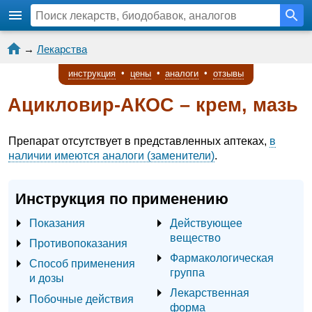
→
Лекарства
инструкция
•
цены
•
аналоги
•
отзывы
Ацикловир-АКОС – крем, мазь
Препарат отсутствует в представленных аптеках,
в
наличии имеются аналоги (заменители)
.
Инструкция по применению
Показания
Действующее
вещество
Противопоказания
Фармакологическая
Способ применения
группа
и дозы
Лекарственная
Побочные действия
форма