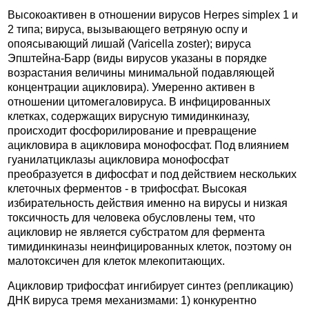
Высокоактивен в отношении вирусов Herpes simplex 1 и
2 типа; вируса, вызывающего ветряную оспу и
опоясывающий лишай (Varicella zoster); вируса
Эпштейна-Барр (виды вирусов указаны в порядке
возрастания величины минимальной подавляющей
концентрации ацикловира). Умеренно активен в
отношении цитомегаловируса. В инфицированных
клетках, содержащих вирусную тимидинкиназу,
происходит фосфорилирование и превращение
ацикловира в ацикловира монофосфат. Под влиянием
гуанилатциклазы ацикловира монофосфат
преобразуется в дифосфат и под действием нескольких
клеточных ферментов - в трифосфат. Высокая
избирательность действия именно на вирусы и низкая
токсичность для человека обусловлены тем, что
ацикловир не является субстратом для фермента
тимидинкиназы неинфицированных клеток, поэтому он
малотоксичен для клеток млекопитающих.
Ацикловир трифосфат ингибирует синтез (репликацию)
ДНК вируса тремя механизмами: 1) конкурентно