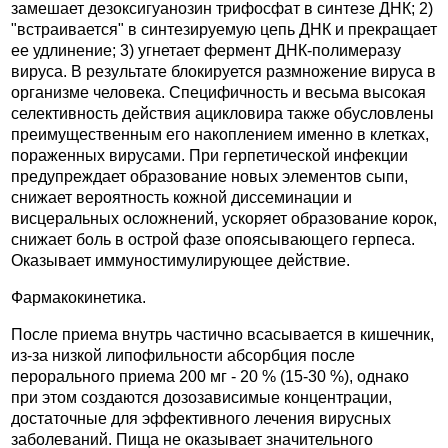
замешает дезоксигуанозин трифосфат в синтезе ДНК; 2)
"встраивается" в синтезируемую цепь ДНК и прекращает
ее удлинение; 3) угнетает фермент ДНК-полимеразу
вируса. В результате блокируется размножение вируса в
организме человека. Специфичность и весьма высокая
селективность действия ацикловира также обусловлены
преимущественным его накоплением именно в клетках,
пораженных вирусами. При герпетической инфекции
предупреждает образование новых элементов сыпи,
снижает вероятность кожной диссеминации и
висцеральных осложнений, ускоряет образование корок,
снижает боль в острой фазе опоясывающего герпеса.
Оказывает иммуностимулирующее действие.
Фармакокинетика.
После приема внутрь частично всасывается в кишечник,
из-за низкой липофильности абсорбция после
перорального приема 200 мг - 20 % (15-30 %), однако
при этом создаются дозозависимые концентрации,
достаточные для эффективного лечения вирусных
заболеваний. Пища не оказывает значительного