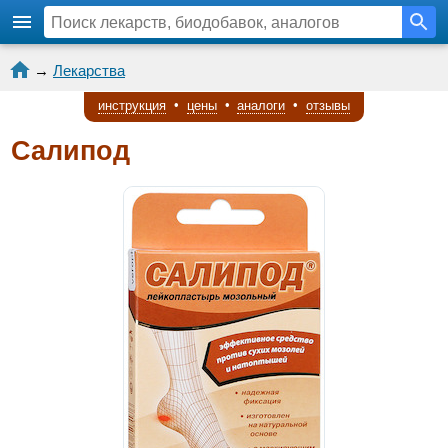
→
Лекарства
инструкция
•
цены
•
аналоги
•
отзывы
Салипод