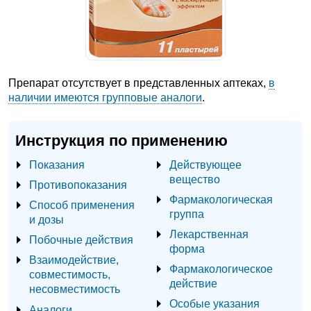
Препарат отсутствует в представленных аптеках,
в
наличии имеются групповые аналоги
.
Инструкция по применению
Показания
Действующее
вещество
Противопоказания
Фармакологическая
Способ применения
группа
и дозы
Лекарственная
Побочные действия
форма
Взаимодействие,
Фармакологическое
совместимость,
действие
несовместимость
Особые указания
Аналоги