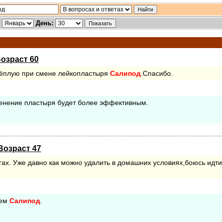
:
День:
Возраст 60
 тёплую при смене лейкопластыря
Салипод
.Спасибо.
именение пластыря будет более эффективным.
Возраст 47
гах. Уже давно как можно удалить в домашних условиях,боюсь идти
рем
Салипод
.