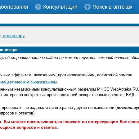
аболевания
Консультации
Поиск в аптеках
, провизору
ровизора:
ругой странице нашего сайта не может служить заменой личного обр
очным эффектам, показаниям, противопоказаниям, возможной замене.
мацевтическим образованием
.
ственным независимым консультационным разделом МФСС WebApteka.RU
х интересов конкретных производителей лекарственных средств, БАД,
с проверьте - не задавали ли его ранее другие пользователи (
воспользу
росов и ответов).
. Вы можете воспользоваться поиском по интересующим Вас слов
ющихся вопросов и ответов.