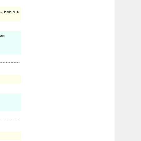
, или что
ции