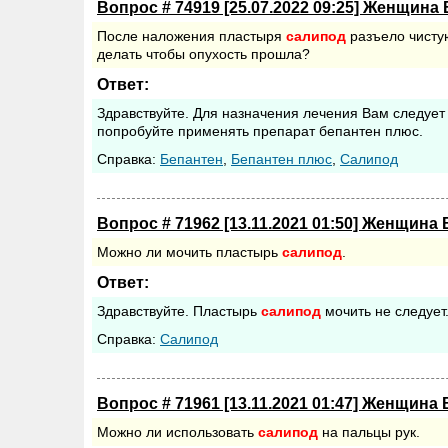
Вопрос # 74919 [25.07.2022 09:25] Женщина 
После наложения пластыря
салипод
разъело чистую
делать чтобы опухость прошла?
Ответ:
Здравствуйте. Для назначения лечения Вам следует
попробуйте применять препарат бепантен плюс.
Cправка:
Бепантен
,
Бепантен плюс
,
Салипод
Вопрос # 71962 [13.11.2021 01:50] Женщина 
Можно ли мочить пластырь
салипод
.
Ответ:
Здравствуйте. Пластырь
салипод
мочить не следует
Cправка:
Салипод
Вопрос # 71961 [13.11.2021 01:47] Женщина 
Можно ли использовать
салипод
на пальцы рук.