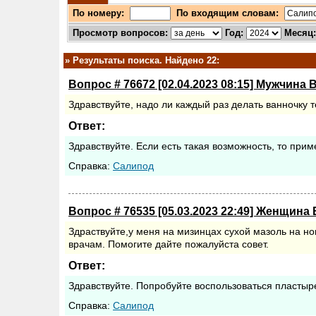
По номеру:
По входящим словам:
Просмотр вопросов:
Год:
Месяц
»
Результаты поиска. Найдено 22:
Вопрос # 76672 [02.04.2023 08:15] Мужчина 
Здравствуйте, надо ли каждый раз делать ванночку
Ответ:
Здравствуйте. Если есть такая возможность, то пр
Cправка:
Салипод
Вопрос # 76535 [05.03.2023 22:49] Женщина 
Здраствуйте,у меня на мизинцах сухой мазоль на но
врачам. Помогите дайте пожалуйста совет.
Ответ:
Здравствуйте. Попробуйте воспользоваться пласты
Cправка:
Салипод