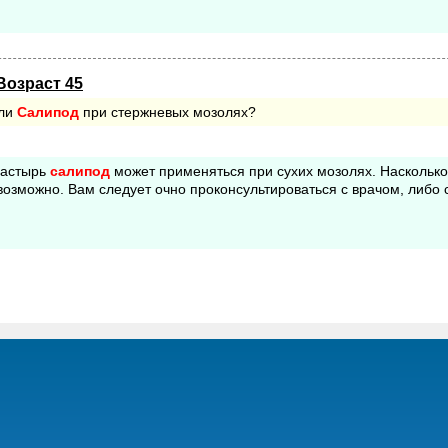
Возраст 45
 ли
Салипод
при стержневых мозолях?
ластырь
салипод
может применяться при сухих мозолях. Насколько
возможно. Вам следует очно проконсультироваться с врачом, либо 