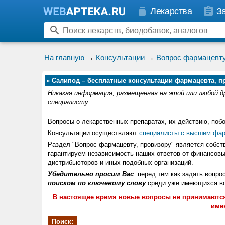
Лекарства
З
На главную
→
Консультации
→
Вопрос фармацевту
»
Салипод – бесплатные консультации фармацевта, п
Никакая информация, размещенная на этой или любой д
специалисту.
Вопросы о лекарственных препаратах, их действию, поб
Консультации осуществляют
специалисты с высшим фар
Раздел "Вопрос фармацевту, провизору" является соб
гарантируем независимость наших ответов от финансовы
дистрибьюторов и иных подобных организаций.
Убедительно просим Вас
: перед тем как задать вопро
поиском по ключевому слову
среди уже имеющихся воп
В настоящее время новые вопросы не принимаются
име
Поиск: