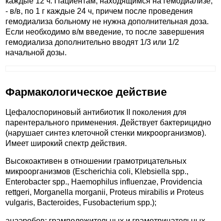
каждые 12 ч. Пациентам, находящимся на гемодиализе,
- в/в, по 1 г каждые 24 ч, причем после проведения
гемодиализа больному не нужна дополнительная доза.
Если необходимо в/м введение, то после завершения
гемодиализа дополнительно вводят 1/3 или 1/2
начальной дозы.
Фармакологическое действие
Цефалоспориновый антибиотик II поколения для
парентерального применения. Действует бактерицидно
(нарушает синтез клеточной стенки микроорганизмов).
Имеет широкий спектр действия.
Высокоактивен в отношении грамотрицательных
микроорганизмов (Escherichia coli, Klebsiella spp.,
Enterobacter spp., Haemophilus influenzae, Providencia
rettgeri, Morganella morganii, Proteus mirabilis и Proteus
vulgaris, Bacteroides, Fusobacterium spp.);
анаэробов: грамположительных и грамотрицательных