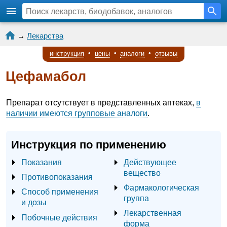
→
Лекарства
инструкция
•
цены
•
аналоги
•
отзывы
Цефамабол
Препарат отсутствует в представленных аптеках,
в
наличии имеются групповые аналоги
.
Инструкция по применению
Показания
Действующее
вещество
Противопоказания
Фармакологическая
Способ применения
группа
и дозы
Лекарственная
Побочные действия
форма