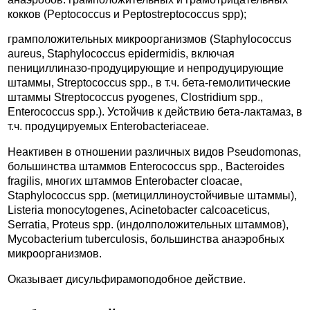
кокков (Peptococcus и Peptostreptococcus spp);
грамположительных микроорганизмов (Staphylococcus
aureus, Staphylococcus epidermidis, включая
пенициллиназо-продуцирующие и непродуцирующие
штаммы, Streptococcus spp., в т.ч. бета-гемолитические
штаммы Streptococcus pyogenes, Clostridium spp.,
Enterococcus spp.). Устойчив к действию бета-лактамаз, в
т.ч. продуцируемых Enterobacteriaceae.
Неактивен в отношении различных видов Pseudomonas,
большинства штаммов Enterococcus spp., Bacteroides
fragilis, многих штаммов Enterobacter cloacae,
Staphylococcus spp. (метициллиноустойчивые штаммы),
Listeria monocytogenes, Acinetobacter calcoaceticus,
Serratia, Proteus spp. (индолположительных штаммов),
Mycobacterium tuberculosis, большинства анаэробных
микроорганизмов.
Оказывает дисульфирамоподобное действие.