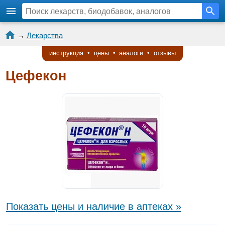
→
Лекарства
инструкция
•
цены
•
аналоги
•
отзывы
Цефекон
Показать цены и наличие в аптеках »