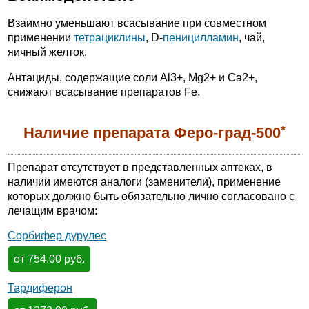
Взаимно уменьшают всасывание при совместном
применении
тетрациклины
, D-
пеницилламин
, чай,
яичный желток.
Антациды, содержащие соли Al3+, Mg2+ и Ca2+,
снижают всасывание препаратов Fe.
*
Наличие препарата Феро-град-500
Препарат отсутствует в представленных аптеках, в
наличии имеются аналоги (заменители), применение
которых должно быть обязательно лично согласовано с
лечащим врачом:
Сорбифер дурулес
от 754.00 руб.
Тардиферон