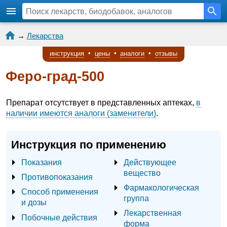
→
Лекарства
инструкция
•
цены
•
аналоги
•
отзывы
Феро-град-500
Препарат отсутствует в представленных аптеках,
в
наличии имеются аналоги (заменители)
.
Инструкция по применению
Показания
Действующее
вещество
Противопоказания
Фармакологическая
Способ применения
группа
и дозы
Лекарственная
Побочные действия
форма