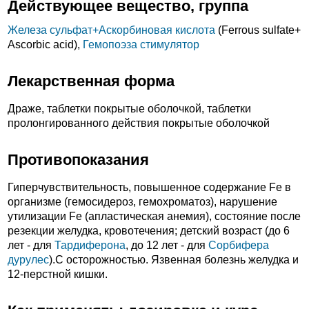
Действующее вещество, группа
Железа сульфат+
Аскорбиновая кислота
(Ferrous sulfate+
Ascorbic acid),
Гемопоэза стимулятор
Лекарственная форма
Драже, таблетки покрытые оболочкой, таблетки
пролонгированного действия покрытые оболочкой
Противопоказания
Гиперчувствительность, повышенное содержание Fe в
организме (гемосидероз, гемохроматоз), нарушение
утилизации Fe (апластическая анемия), состояние после
резекции желудка, кровотечения; детский возраст (до 6
лет - для
Тардиферона
, до 12 лет - для
Сорбифера
дурулес
).C осторожностью. Язвенная болезнь желудка и
12-перстной кишки.