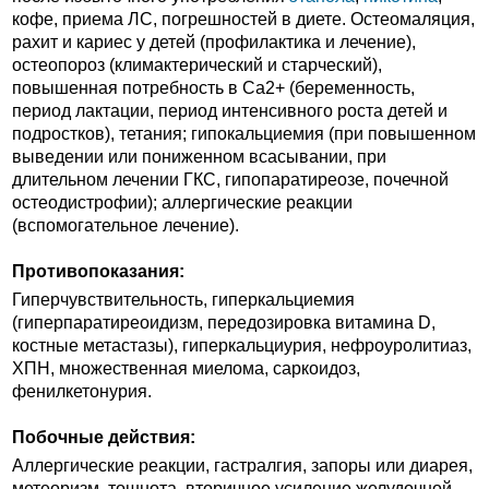
кофе, приема ЛС, погрешностей в диете. Остеомаляция,
рахит и кариес у детей (профилактика и лечение),
остеопороз (климактерический и старческий),
повышенная потребность в Ca2+ (беременность,
период лактации, период интенсивного роста детей и
подростков), тетания; гипокальциемия (при повышенном
выведении или пониженном всасывании, при
длительном лечении ГКС, гипопаратиреозе, почечной
остеодистрофии); аллергические реакции
(вспомогательное лечение).
Противопоказания:
Гиперчувствительность, гиперкальциемия
(гиперпаратиреоидизм, передозировка витамина D,
костные метастазы), гиперкальциурия, нефроуролитиаз,
ХПН, множественная миелома, саркоидоз,
фенилкетонурия.
Побочные действия:
Аллергические реакции, гастралгия, запоры или диарея,
метеоризм, тошнота, вторичное усиление желудочной