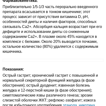
Фармакокинетика:
Приблизительно 1/5-1/3 часть перорально введенного
препарата всасывается в тонком кишечнике; этот
процесс зависит от присутствия витамина D, pH,
особенностей диеты и наличия факторов, способных
связывать Ca2+. Абсорбция кальция возрастает при его
дефиците и использовании диеты со сниженным
содержанием Ca2+. В плазме около 45% находится в
комплексе с белками. Около 20% выводится почками,
остальное количество (80%) удаляется с содержимым
кишечника.
Показания:
Острый гастрит; хронический гастрит с повышенной и
нормальной секреторной функцией желудка (в фазе
обострения); острый дуоденит; язвенная болезнь
желудка и 12-перстной кишки (в фазе обострения);
симптоматические язвы различного генеза; эрозии
слизистой оболочки ЖКТ; рефлюкс-эзофагит; изжога
после избыточного употребления
этанола
,
никотина
,