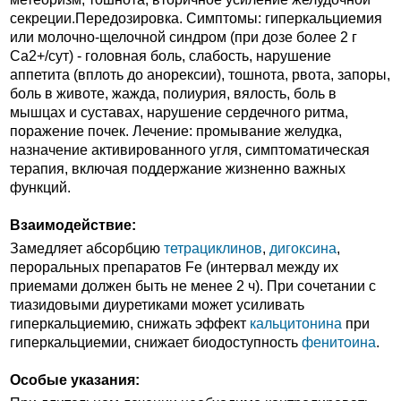
секреции.Передозировка. Симптомы: гиперкальциемия
или молочно-щелочной синдром (при дозе более 2 г
Ca2+/сут) - головная боль, слабость, нарушение
аппетита (вплоть до анорексии), тошнота, рвота, запоры,
боль в животе, жажда, полиурия, вялость, боль в
мышцах и суставах, нарушение сердечного ритма,
поражение почек. Лечение: промывание желудка,
назначение активированного угля, симптоматическая
терапия, включая поддержание жизненно важных
функций.
Взаимодействие:
Замедляет абсорбцию
тетрациклинов
,
дигоксина
,
пероральных препаратов Fe (интервал между их
приемами должен быть не менее 2 ч). При сочетании с
тиазидовыми диуретиками может усиливать
гиперкальциемию, снижать эффект
кальцитонина
при
гиперкальциемии, снижает биодоступность
фенитоина
.
Особые указания: