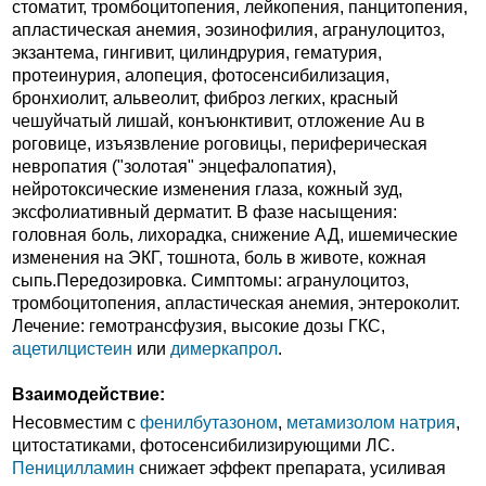
стоматит, тромбоцитопения, лейкопения, панцитопения,
апластическая анемия, эозинофилия, агранулоцитоз,
экзантема, гингивит, цилиндрурия, гематурия,
протеинурия, алопеция, фотосенсибилизация,
бронхиолит, альвеолит, фиброз легких, красный
чешуйчатый лишай, конъюнктивит, отложение Au в
роговице, изъязвление роговицы, периферическая
невропатия ("золотая" энцефалопатия),
нейротоксические изменения глаза, кожный зуд,
эксфолиативный дерматит. В фазе насыщения:
головная боль, лихорадка, снижение АД, ишемические
изменения на ЭКГ, тошнота, боль в животе, кожная
сыпь.Передозировка. Симптомы: агранулоцитоз,
тромбоцитопения, апластическая анемия, энтероколит.
Лечение: гемотрансфузия, высокие дозы ГКС,
ацетилцистеин
или
димеркапрол
.
Взаимодействие:
Несовместим с
фенилбутазоном
,
метамизолом натрия
,
цитостатиками, фотосенсибилизирующими ЛС.
Пеницилламин
снижает эффект препарата, усиливая