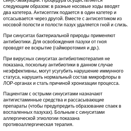
синус-эвакуации. Процедура осуществляется
следующим образом: в разные носовые ходы вводят
два катетера. Антисептик подается в один катетер и
отсасывается через другой. Вместе с антисептиком из
носовой полости и полости пазух удаляется гной и слизь.
При синуситах бактериальной природы применяют
антибиотики. Для освобождения пазухи от гноя
проводят ее вскрытие (гайморотомия и др.).
При вирусных синуситах антибиотикотерапия не
показана, поскольку антибиотики в данном случае
неэффективны, могут усугубить нарушение иммунного
статуса, нарушить нормальный состав микрофлоры в
ЛОР-органах и стать причиной хронизации процесса.
Пациентам с острыми синуситами назначают
антигистаминные средства и рассасывающие
препараты (чтобы предупредить образование спаек в
воспаленных пазухах). Больным с синуситами
аллергической этиологии показана
противоаллергическая терапия.