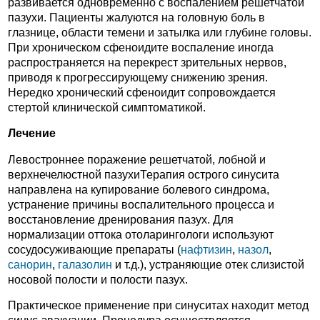
развивается одновременно с воспалением решетчатой
пазухи. Пациенты жалуются на головную боль в
глазнице, области темени и затылка или глубине головы.
При хроническом сфеноидите воспаление иногда
распространяется на перекрест зрительных нервов,
приводя к прогрессирующему снижению зрения.
Нередко хронический сфеноидит сопровождается
стертой клинической симптоматикой.
Лечение
Левостроннее поражение решетчатой, лобной и
верхнечелюстной пазухиТерапия острого синусита
направлена на купирование болевого синдрома,
устранение причины воспалительного процесса и
восстановление дренирования пазух. Для
нормализации оттока отоларингологи используют
сосудосуживающие препараты (
нафтизин
,
назол
,
санорин
,
галазолин
и т.д.), устраняющие отек слизистой
носовой полости и полости пазух.
Практическое применение при синуситах находит метод