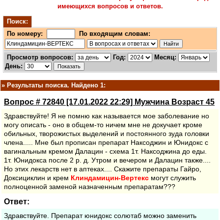
имеющихся вопросов и ответов.
Поиск:
По номеру:
По входящим словам:
Просмотр вопросов:
Год:
Месяц:
День:
»
Результаты поиска. Найдено 1:
Вопрос # 72840 [17.01.2022 22:29] Мужчина Возраст 45
Здравствуйте! Я не помню как называется мое заболевание но
могу описать - оно в общем-то ничем мне не докучает кроме
обильных, творожистых выделений и постоянного зуда головки
члена..... Мне был прописан препарат Наксоджин и Юнидокс с
вагинальным кремом Далацин - схема 1т. Наксоджина до еды.
1т. Юнидокса после 2 р. д. Утром и вечером и Далацин также....
Но этих лекарств нет в аптеках.... Скажите препараты Гайро,
Доксициклин и крем
Клиндамицин-Вертекс
могут служить
полноценной заменой назначенным препаратам???
Ответ:
Здравствуйте. Препарат юнидокс солютаб можно заменить