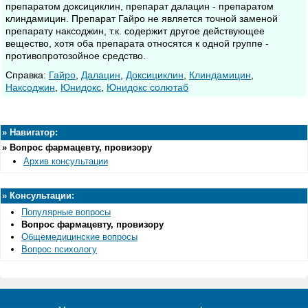
препаратом доксициклин, препарат далацин - препаратом
клиндамицин. Препарат Гайро не является точной заменой
препарату наксоджин, т.к. содержит другое действующее
вещество, хотя оба препарата относятся к одной группе -
противопротозойное средство.
Cправка:
Гайро
,
Далацин
,
Доксициклин
,
Клиндамицин
,
Наксоджин
,
Юнидокс
,
Юнидокс солютаб
»
Навигатор:
»
Вопрос фармацевту, провизору
Архив консультации
»
Консультации:
Популярные вопросы
Вопрос фармацевту, провизору
Общемедицинские вопросы
Вопрос психологу