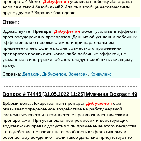
препарата? Может
Дибуфелон
усиливает побочку Зонеграна,
если сам такой безобидный? Или они вообще несовместимы
друг с другом? Заранее благодарю!
Ответ:
Здравствуйте. Препарат
Дибуфелон
может усиливать эффекты
противосудорожных препаратов. Данных об усилении побочных
эффектов или о несовместимости при параллельном
применении нет. Если на фоне совместного применения
препаратов проявились какие-либо побочные эффекты, не
указанные в инструкции, об этом следует сообщить лечащему
врачу.
Cправка:
Депакин
,
Дибуфелон
,
Зонегран
,
Конвулекс
Вопрос # 74445 [31.05.2022 11:25] Мужчина Возраст 49
Добрый день. Лекарственный препарат
Дибуфелон
сам
оказывает определённое воздействие на работу нервной
системы человека и в комплексе с противоэпилептическими
препаратами. При установленной ремиссии и действующих
водительских правах допустимо ли применение этого лекарства
, его действие не влияет на способность к эффективному и
безопасному вождению , если такое действие присутствует то