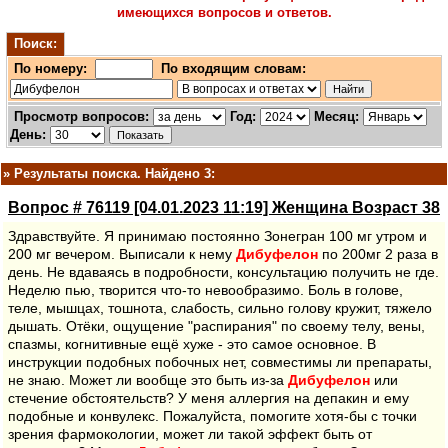
имеющихся вопросов и ответов.
Поиск:
По номеру:
По входящим словам:
Просмотр вопросов:
Год:
Месяц:
День:
»
Результаты поиска. Найдено 3:
Вопрос # 76119 [04.01.2023 11:19] Женщина Возраст 38
Здравствуйте. Я принимаю постоянно Зонегран 100 мг утром и
200 мг вечером. Выписали к нему
Дибуфелон
по 200мг 2 раза в
день. Не вдаваясь в подробности, консультацию получить не где.
Неделю пью, творится что-то невообразимо. Боль в голове,
теле, мышцах, тошнота, слабость, сильно голову кружит, тяжело
дышать. Отёки, ощущение "распирания" по своему телу, вены,
спазмы, когнитивные ещё хуже - это самое основное. В
инструкции подобных побочных нет, совместимы ли препараты,
не знаю. Может ли вообще это быть из-за
Дибуфелон
или
стечение обстоятельств? У меня аллергия на депакин и ему
подобные и конвулекс. Пожалуйста, помогите хотя-бы с точки
зрения фармокологии, может ли такой эффект быть от