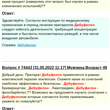
каков процент (наверняка этот вопрос был изучен в рамках
клинических испытаний)!!?
Ответ:
Здравствуйте. Согласно инструкции по медицинскому
применению в период лечения препаратом
Дибуфелон
следует избегать деятельности, требующей концентрации
внимания и быстроты психомоторных реакций, в том числе
вождения автомобиля.
Cправка:
Дибуфелон
Вопрос # 74443 [31.05.2022 11:17] Мужчина Возраст 49
Добрый день. Препарат
Дибуфелон
применяется в рамках
комплексной терапии эпилепсии. Скажите какие из сочетаний
наиболее эффективны и безопасны :
Дибуфелон
-
Бриварацетам ;
Дибуфелон
- Ламотриджин;
Дибуфелон
-
фенобарбитал;?? Возможно вы предложите изучить сочетания с
Дибуфелон
ом которые считаются более приемлемыми ,
укажите их пожалуйста!?
Ответ: