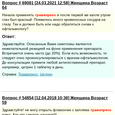
Вопрос # 69081 [24.03.2021 12:58] Женщина Возраст
64
Начала применять
травапресс
и после первой же капли утром
глаз был красный. Появилось много кровеносных сосудов на
глазу. Так и должно быть или надо обратиться снова к
офтальмологу?
Ответ:
Здравствуйте. Описанные Вами симптомы являются
нежелательной реакцией на фоне применения препарата.
Встречается очень часто (до 20%). Если есть возможность, то
следует очно проконсультироваться с врачом-офтальмологом.
До консультации примите любой антигистаминный препарат,
например, цетрин 1 таблетку в день.
Cправка:
Травапресс
,
Цетрин
Вопрос # 54854 [12.04.2018 10:36] Женщина Возраст
59
Здравстуйте! не могу открыть флакончик с каплями
травапресс
плюс. Как это сделать научите!!!