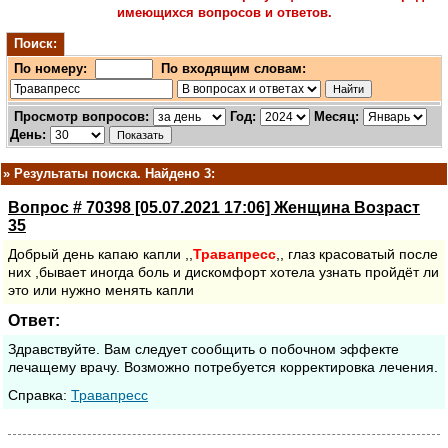
имеющихся вопросов и ответов.
Поиск:
По номеру:
По входящим словам:
Просмотр вопросов:
Год:
Месяц:
День:
»
Результаты поиска. Найдено 3:
Вопрос # 70398 [05.07.2021 17:06] Женщина Возраст
35
Добрый день капаю капли ,,
Травапресс
,, глаз красоватый после
них ,бывает иногда боль и дискомфорт хотела узнать пройдёт ли
это или нужно менять капли
Ответ:
Здравствуйте. Вам следует сообщить о побочном эффекте
лечащему врачу. Возможно потребуется корректировка лечения.
Cправка:
Травапресс