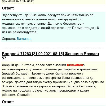
применять в 16 лет?
Ответ:
Здравствуйте. Данные капли следует применять только по
назначению врача в соответствии с инструкцией по
медицинскому применению. Данных о безопасности
применения в педиатрической практике нет. Применять до 18
лет не рекомендуется.
Cправка:
Виксипин
Вопрос # 71263 [21.09.2021 08:15] Женщина Возраст
57
Добрый день! Утром, после закапывания
виксипин
а
неравномерно и довольно заметно расширились зрачки глаз
(правый больше). Накануне днем была на приеме у
офтальмолога, после осмотра зрачки были расширены до
вечера. Доктор дал такую схему применения: два раза в сутки по
3 раза в течение часа - утром и вечером. Хотела бы понять,
можно ли продожать лечение этим препаратом и каким
образом. Спасибо!
Ответ: