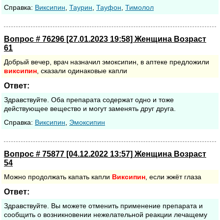
Cправка:
Виксипин
,
Таурин
,
Тауфон
,
Тимолол
Вопрос # 76296 [27.01.2023 19:58] Женщина Возраст
61
Добрый вечер, врач назначил эмоксипин, в аптеке предложили
виксипин
, сказали одинаковые капли
Ответ:
Здравствуйте. Оба препарата содержат одно и тоже
действующее вещество и могут заменять друг друга.
Cправка:
Виксипин
,
Эмоксипин
Вопрос # 75877 [04.12.2022 13:57] Женщина Возраст
54
Можно продолжать капать капли
Виксипин
, если жжёт глаза
Ответ:
Здравствуйте. Вы можете отменить применение препарата и
сообщить о возникновении нежелательной реакции лечащему