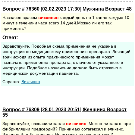
Вопрос # 76360 [02.02.2023 17:30] Мужчина Возраст 48
Назначен врачем
виксипин
каждый день по 1 капле каждые 10
минут в течениии часа всего 14 дней.Можно ли его так
применять?
Ответ:
Здравствуйте. Подобная схема применения не указана в
инструкции по медицинскому применению препарата. Лечащий
врач исходя из опыта практического применения может
назначать применение препарата, отличное от указанного в
инструкции. Подобное назначение должно быть отражено в
медицинской документации пациента.
Cправка:
Виксипин
Вопрос # 76309 [28.01.2023 20:51] Женщина Возраст
55
Здравствуйте, назначили капли
виксипин
. Можно ли капать при
фибрилляции предсердий? Принимаю сотагексал и эликвис.
Заранее Вам благодарна. Не вызовут ли они аритмию?