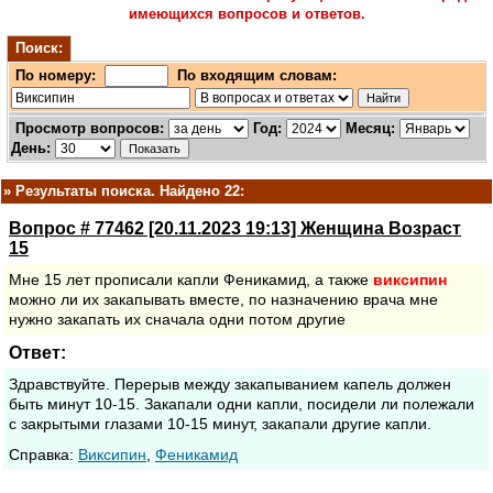
имеющихся вопросов и ответов.
Поиск:
По номеру:
По входящим словам:
Просмотр вопросов:
Год:
Месяц:
День:
»
Результаты поиска. Найдено 22:
Вопрос # 77462 [20.11.2023 19:13] Женщина Возраст
15
Мне 15 лет прописали капли Феникамид, а также
виксипин
можно ли их закапывать вместе, по назначению врача мне
нужно закапать их сначала одни потом другие
Ответ:
Здравствуйте. Перерыв между закапыванием капель должен
быть минут 10-15. Закапали одни капли, посидели ли полежали
с закрытыми глазами 10-15 минут, закапали другие капли.
Cправка:
Виксипин
,
Феникамид