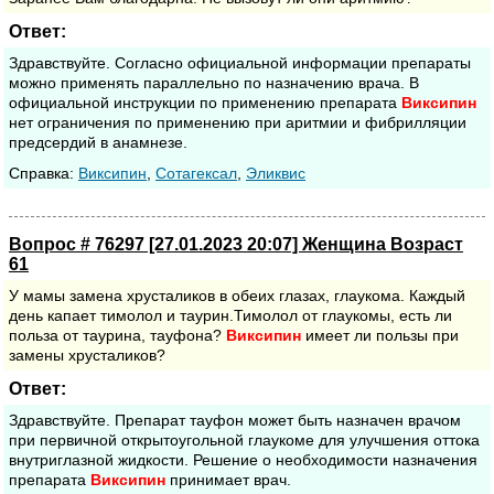
Ответ:
Здравствуйте. Согласно официальной информации препараты
можно применять параллельно по назначению врача. В
официальной инструкции по применению препарата
Виксипин
нет ограничения по применению при аритмии и фибрилляции
предсердий в анамнезе.
Cправка:
Виксипин
,
Сотагексал
,
Эликвис
Вопрос # 76297 [27.01.2023 20:07] Женщина Возраст
61
У мамы замена хрусталиков в обеих глазах, глаукома. Каждый
день капает тимолол и таурин.Тимолол от глаукомы, есть ли
польза от таурина, тауфона?
Виксипин
имеет ли пользы при
замены хрусталиков?
Ответ:
Здравствуйте. Препарат тауфон может быть назначен врачом
при первичной открытоугольной глаукоме для улучшения оттока
внутриглазной жидкости. Решение о необходимости назначения
препарата
Виксипин
принимает врач.