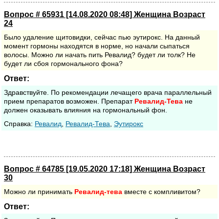
Вопрос # 65931 [14.08.2020 08:48] Женщина Возраст
24
Было удаление щитовидки, сейчас пью эутирокс. На данный
момент гормоны находятся в норме, но начали сыпаться
волосы. Можно ли начать пить Ревалид? будет ли толк? Не
будет ли сбоя гормонального фона?
Ответ:
Здравствуйте. По рекомендации лечащего врача параллельный
прием препаратов возможен. Препарат
Ревалид-Тева
не
должен оказывать влияния на гормональный фон.
Cправка:
Ревалид
,
Ревалид-Тева
,
Эутирокс
Вопрос # 64785 [19.05.2020 17:18] Женщина Возраст
30
Можно ли принимать
Ревалид-тева
вместе с компливитом?
Ответ: