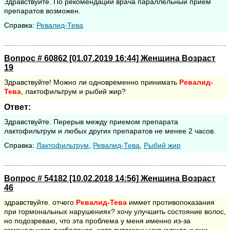
Здравствуйте. По рекомендации врача параллельный прием
препаратов возможен.
Cправка:
Ревалид-Тева
Вопрос # 60862 [01.07.2019 16:44] Женщина Возраст
19
Здравствуйте! Можно ли одновременно принимать
Ревалид-
Тева
, лактофильтрум и рыбий жир?
Ответ:
Здравствуйте. Перерыв между приемом препарата
лактофильтрум и любых других препаратов не менее 2 часов.
Cправка:
Лактофильтрум
,
Ревалид-Тева
,
Рыбий жир
Вопрос # 54182 [10.02.2018 14:56] Женщина Возраст
46
здравствуйте. отчего
Ревалид-Тева
иммет противопоказания
при гормональных нарушениях? хочу улучшить состояние волос,
но подозреваю, что эта проблема у меня именно из-за