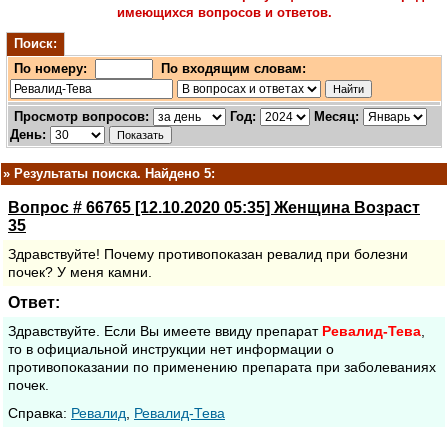
имеющихся вопросов и ответов.
Поиск:
По номеру:
По входящим словам:
Просмотр вопросов:
Год:
Месяц:
День:
»
Результаты поиска. Найдено 5:
Вопрос # 66765 [12.10.2020 05:35] Женщина Возраст
35
Здравствуйте! Почему противопоказан ревалид при болезни
почек? У меня камни.
Ответ:
Здравствуйте. Если Вы имеете ввиду препарат
Ревалид-Тева
,
то в официальной инструкции нет информации о
противопоказании по применению препарата при заболеваниях
почек.
Cправка:
Ревалид
,
Ревалид-Тева