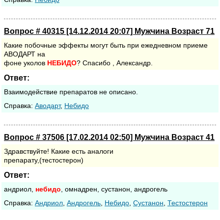
Вопрос # 40315 [14.12.2014 20:07] Мужчина Возраст 71
Какие побочные эффекты могут быть при ежедневном приеме
АВОДАРТ на
фоне уколов
НЕБИДО
? Спасибо , Александр.
Ответ:
Взаимодействие препаратов не описано.
Cправка:
Аводарт
,
Небидо
Вопрос # 37506 [17.02.2014 02:50] Мужчина Возраст 41
Здравствуйте! Какие есть аналоги
препарату,(тестостерон)
Ответ:
андриол,
небидо
, омнадрен, сустанон, андрогель
Cправка:
Андриол
,
Андрогель
,
Небидо
,
Сустанон
,
Тестостерон