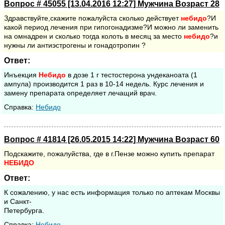
Вопрос # 45055 [13.04.2016 12:27] Мужчина Возраст 28
Здравствуйте,скажите пожалуйста сколько действует
небидо
?И
какой период лечения при гипогонадизме?И можно ли заменить
на омнадрен и сколько тогда колоть в месяц за место
небидо
?и
нужны ли антиэстрогены и гонадотропин ?
Ответ:
Инъекция
Небидо
в дозе 1 г тестостерона ундеканоата (1
ампула) производится 1 раз в 10-14 недель. Курс лечения и
замену препарата определяет лечащий врач.
Cправка:
Небидо
Вопрос # 41814 [26.05.2015 14:22] Мужчина Возраст 60
Подскажите, пожалуйства, где в г.Пензе можно купить препарат
НЕБИДО
Ответ:
К сожалению, у нас есть информация только по аптекам Москвы
и Санкт-
Петербурга.
Cправка:
Небидо