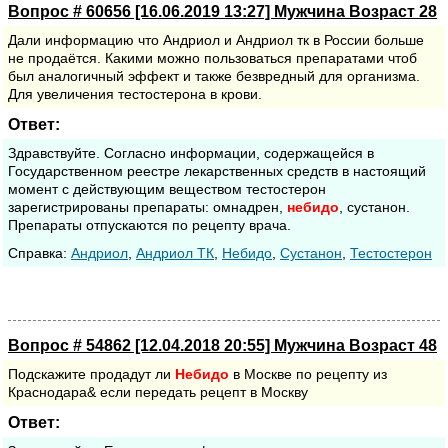
Вопрос # 60656 [16.06.2019 13:27] Мужчина Возраст 28
Дали информацию что Андриол и Андриол тк в России больше
не продаётся. Какими можно пользоваться препаратами чтоб
был аналогичный эффект и также безвредный для организма.
Для увеличения тестостерона в крови.
Ответ:
Здравствуйте. Согласно информации, содержащейся в
Государственном реестре лекарственных средств в настоящий
момент с действующим веществом тестостерон
зарегистрированы препараты: омнадрен,
небидо
, сустанон.
Препараты отпускаются по рецепту врача.
Cправка:
Андриол
,
Андриол ТК
,
Небидо
,
Сустанон
,
Тестостерон
Вопрос # 54862 [12.04.2018 20:55] Мужчина Возраст 48
Подскажите продадут ли
Небидо
в Москве по рецепту из
Краснодара& если передать рецепт в Москву
Ответ: