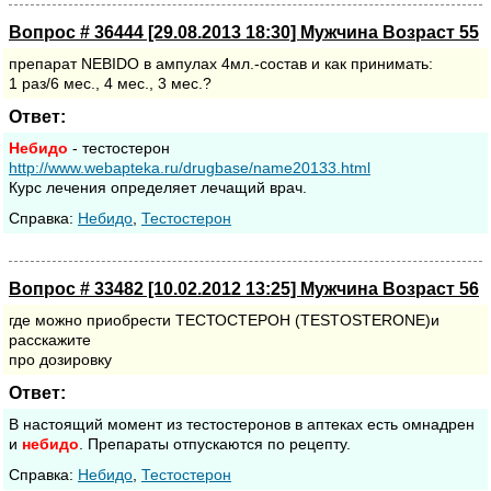
Вопрос # 36444 [29.08.2013 18:30] Мужчина Возраст 55
препарат NEBIDO в ампулах 4мл.-состав и как принимать:
1 раз/6 мес., 4 мес., 3 мес.?
Ответ:
Небидо
- тестостерон
http://www.webapteka.ru/drugbase/name20133.html
Курс лечения определяет лечащий врач.
Cправка:
Небидо
,
Тестостерон
Вопрос # 33482 [10.02.2012 13:25] Мужчина Возраст 56
где можно приобрести ТЕСТОСТЕРОН (TESTOSTERONE)и
расскажите
про дозировку
Ответ:
В настоящий момент из тестостеронов в аптеках есть омнадрен
и
небидо
. Препараты отпускаются по рецепту.
Cправка:
Небидо
,
Тестостерон