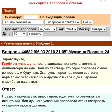
имеющихся вопросов и ответов.
Поиск:
По номеру:
По входящим словам:
Просмотр вопросов:
Год:
Месяц:
День:
»
Результаты поиска. Найдено 1:
Вопрос # 44682 [06.03.2016 21:05] Мужчина Возраст 24
Здравствуйте,
Гербион
женьшень
после завтрака принимать можно, а
доппельгерц до еды.Почему так?ведь это один препарат.И еще
вопрос если буду пить 2капсулы через час после завтрака
нормально усвоится? Ну а другие 2 в часа 3 дня.Заранее
спасибо за ваш ответ.
Ответ:
Правила приема указывают производители по результатам
испытаний. Для лучшего усвоения препарата стоит следовать
указаниям производителя.