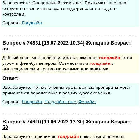
Здравствуйте. Специальной схемы нет. Принимать препарат
следует по назначению врача эндокринолога и под его
контролем.
Cправка:
Голдлайн
Вопрос # 74831 [16.07.2022 10:34] Женщина Возраст
56
Добрый день, можно ли принимать совместно
голдлайн
плюс
утром и фенибут вечером. Совместим ли
голдлайн
с
амоксацилином и противовирусными препаратами
Ответ:
Здравствуйте. По назначению врача данные препараты могут
применяться параллельно в разных курсах лечения.
Cправка:
Голдлайн
,
Голдлайн плюс
,
Фенибут
Вопрос # 74610 [19.06.2022 13:30] Женщина Возраст
50
Здравствуйте,я принимаю
голдлайн
плюс 15мг и анжелик