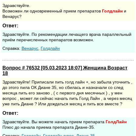
Здравствуйте.
Возможен ли одновременный прием препаратов
Голдлайн
и
Венарус?
Ответ:
Здравствуйте. По рекомендации лечащего врача параллельный
приём перечисленных препаратов возможен.
Cправка:
Венарус
,
Голдлайн
Вопрос # 76532 [05.03.2023 18:07] Женщина Возраст
18
Здравствуйте! Приписали пить голд лайн +, но забыла уточнить ,
до этого пила ОК Диане 35, но сбилась и назначали со след
месяца пить его заново , ( с первого дня месячных ) , у мен
вопрос , может ли сейчас начать пить Голд Лайн , а через месяц
уже пить Диане ? Или дождаться месяц и пить все вместе ?
Ответ:
Здравствуйте. Вы можете начать прием препарата
ГолдЛайн
Плюс до начала приема препарата Диане-35.
Cправка:
Голдлайн
,
Голдлайн плюс
,
Диане-35