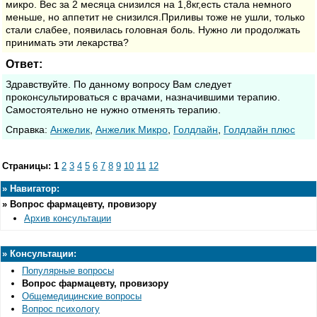
микро. Вес за 2 месяца снизился на 1,8кг,есть стала немного
меньше, но аппетит не снизился.Приливы тоже не ушли, только
стали слабее, появилась головная боль. Нужно ли продолжать
принимать эти лекарства?
Ответ:
Здравствуйте. По данному вопросу Вам следует
проконсультироваться с врачами, назначившими терапию.
Самостоятельно не нужно отменять терапию.
Cправка:
Анжелик
,
Анжелик Микро
,
Голдлайн
,
Голдлайн плюс
Страницы:
1
2
3
4
5
6
7
8
9
10
11
12
»
Навигатор:
»
Вопрос фармацевту, провизору
Архив консультации
»
Консультации:
Популярные вопросы
Вопрос фармацевту, провизору
Общемедицинские вопросы
Вопрос психологу