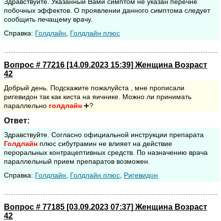
Здравствуйте. Указанный Вами симптом не указан перечне
побочных эффектов. О проявлении данного симптома следует
сообщить лечащему врачу.
Cправка:
Голдлайн
,
Голдлайн плюс
Вопрос # 77216 [14.09.2023 15:39] Женщина Возраст
42
Добрый день. Подскажите пожалуйста , мне прописали
ригевидон так как киста на яичнике. Можно ли принимать
параллельно
голдлайн
➕?
Ответ:
Здравствуйте. Согласно официальной инструкции препарата
Голдлайн
плюс сибутрамин не влияет на действие
пероральных контрацептивных средств. По назначению врача
параллельный прием препаратов возможен.
Cправка:
Голдлайн
,
Голдлайн плюс
,
Ригевидон
Вопрос # 77185 [03.09.2023 07:37] Женщина Возраст
42