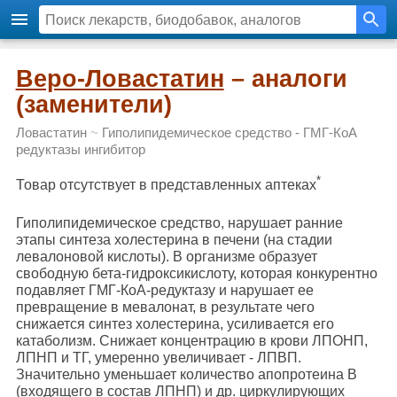
Веро-Ловастатин
– аналоги
(заменители)
Ловастатин
~
Гиполипидемическое средство - ГМГ-КоА
редуктазы ингибитор
*
Товар отсутствует в представленных аптеках
Гиполипидемическое средство, нарушает ранние
этапы синтеза холестерина в печени (на стадии
левалоновой кислоты). В организме образует
свободную бета-гидроксикислоту, которая конкурентно
подавляет ГМГ-КоА-редуктазу и нарушает ее
превращение в мевалонат, в результате чего
снижается синтез холестерина, усиливается его
катаболизм. Снижает концентрацию в крови ЛПОНП,
ЛПНП и ТГ, умеренно увеличивает - ЛПВП.
Значительно уменьшает количество апопротеина В
(входящего в состав ЛПНП) и др. циркулирующих