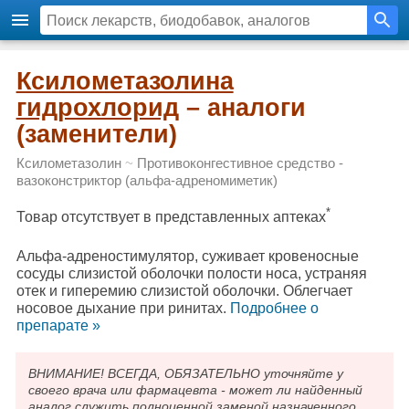
Ксилометазолина
гидрохлорид
– аналоги
(заменители)
Ксилометазолин
~
Противоконгестивное средство -
вазоконстриктор (альфа-адреномиметик)
*
Товар отсутствует в представленных аптеках
Альфа-адреностимулятор, суживает кровеносные
сосуды слизистой оболочки полости носа, устраняя
отек и гиперемию слизистой оболочки. Облегчает
носовое дыхание при ринитах.
Подробнee о
препарате »
ВНИМАНИЕ! ВСЕГДА, ОБЯЗАТЕЛЬНО уточняйте у
своего врача или фармацевта - может ли найденный
аналог служить полноценной заменой назначенного