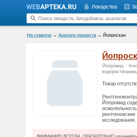
Лекарства
З
На главную
→
Аналоги лекарств
→ Йопроскан
Йопроск
Йопромид
~
Кон
водорастворимы
Товар отсутств
Рентгеноконтр
Йопромид соде
осмоляльность
рентгеновские
исследования
ВНИМАНИЕ! ВСЕГДА, ОБЯЗАТЕЛЬНО уточняйте у