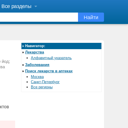
Все разделы
Найти
»
Навигатор:
»
Лекарства
Алфавитный указатель
 йод;
»
Заболевания
тва
»
Поиск лекарств в аптеках
Москва
Санкт-Петербург
Все регионы
ктов