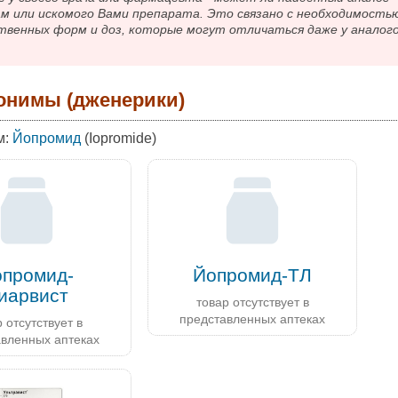
ам или искомого Вами препарата. Это связано с необходимость
твенных форм и доз, которые могут отличаться даже у аналог
онимы (дженерики)
м:
Йопромид
(Iopromide)
опромид-
Йопромид-ТЛ
иарвист
товар отсутствует в
представленных аптеках
 отсутствует в
авленных аптеках