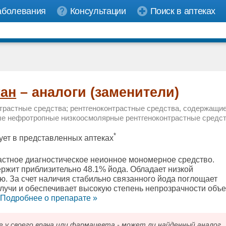
аболевания
Консультации
Поиск в аптеках
ан
– аналоги (заменители)
трастные средства; рентгеноконтрастные средства, содержащие
е нефротропные низкоосмолярные рентгеноконтрастные средс
*
ует в представленных аптеках
астное диагностическое неионное мономерное средство.
ржит приблизительно 48.1% йода. Обладает низкой
ю. За счет наличия стабильно связанного йода поглощает
 лучи и обеспечивает высокую степень непрозрачности объе
.
Подробнee о препарате »
 своего врача или фармацевта - может ли найденный аналог