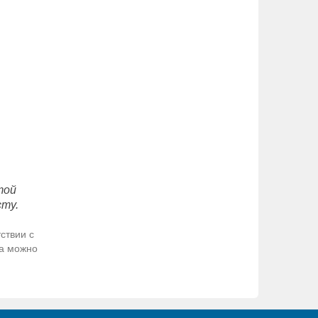
той
сту.
ствии с
да можно