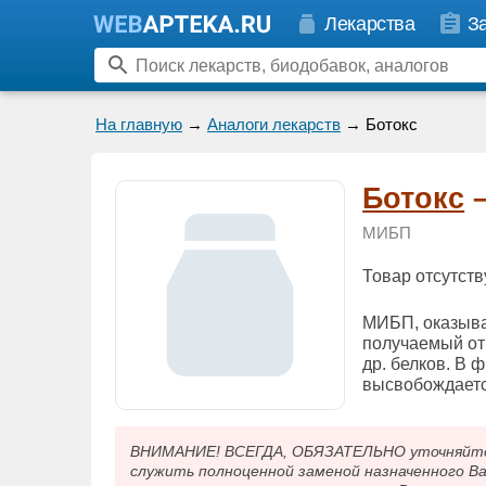
Лекарства
З
На главную
→
Аналоги лекарств
→ Ботокс
Ботокс
–
МИБП
Товар отсутств
МИБП, оказыва
получаемый от 
др. белков. В 
высвобождаетс
ВНИМАНИЕ! ВСЕГДА, ОБЯЗАТЕЛЬНО уточняйте у
служить полноценной заменой назначенного В