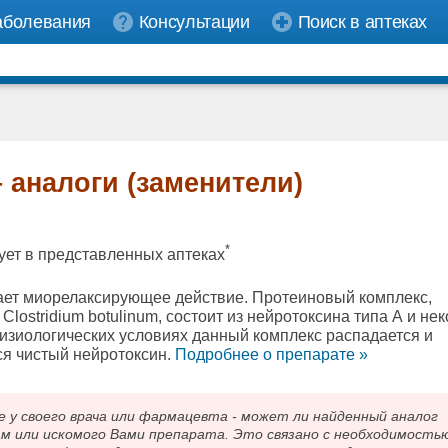
аболевания
Консультации
Поиск в аптеках
 аналоги (заменители)
*
ует в представленных аптеках
ет миорелаксирующее действие. Протеиновый комплекс,
Clostridium botulinum, состоит из нейротоксина типа А и не
физиологических условиях данный комплекс распадается и
я чистый нейротоксин.
Подробнee о препарате »
 своего врача или фармацевта - может ли найденный аналог
ам или искомого Вами препарата. Это связано с необходимость