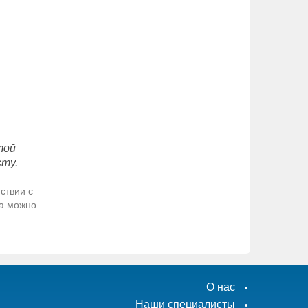
той
сту.
ствии с
да можно
О нас
Наши специалисты