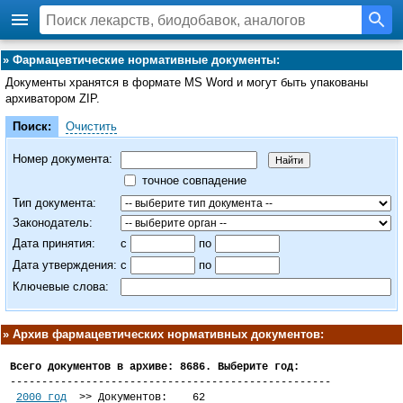
»
Фармацевтические нормативные документы:
Документы хранятся в формате MS Word и могут быть упакованы
архиватором ZIP.
Поиск:
Очистить
Номер документа:
точное совпадение
Тип документа:
Законодатель:
Дата принятия:
с
по
Дата утверждения:
c
по
Ключевые слова:
»
Архив фармацевтических нормативных документов:
Всего документов в архиве: 8686. Выберите год:

---------------------------------------------------

2000 год
  >> Документов:    62
