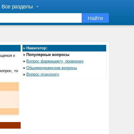
Все разделы
Найти
»
Навигатор:
»
Популярные вопросы
ащения к
»
Вопрос фармацевту, провизору
»
Общемедицинские вопросы
вопрос, то
»
Вопрос психологу