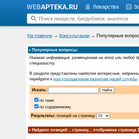
Лекарства
З
На главную
→
Консультации
→ Популярные вопро
»
Популярные вопросы:
Никакая информация, размещенная на этой или любой д
специалисту.
В разделе представлены наиболее интересные, избранные
перейдите к
консультационным разделам нашей службы
.
Искать:
по теме
по содержимому
Результаты:
позиций на страницу
»
Найдено позиций: , страниц: , отображена страница 1