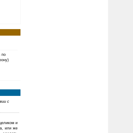
з по
фону)
вии с
целиком и
а, или же