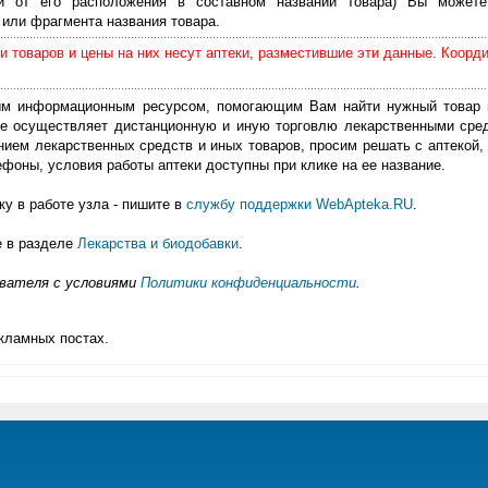
ти от его расположения в составном названии товара) Вы можете
или фрагмента названия товара.
 товаров и цены на них несут аптеки, разместившие эти данные. Коорд
м информационным ресурсом, помогающим Вам найти нужный товар 
е осуществляет дистанционную и иную торговлю лекарственными сре
нием лекарственных средств и иных товаров, просим решать с аптекой, 
фоны, условия работы аптеки доступны при клике на ее название.
у в работе узла - пишите в
службу поддержки WebApteka.RU
.
е в разделе
Лекарства и биодобавки
.
ователя с условиями
Политики конфиденциальности
.
кламных постах.