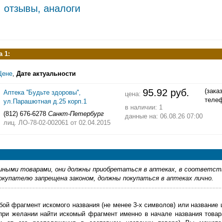
, отзывы, аналоги
 1:
Цене
,
Дате актуальности
95.92 руб.
(зака
Аптека ''Будьте здоровы'',
цена:
теле
ул.Парашютная д.25 корп.1
в наличии: 1
(812) 676-6278
Санкт-Петербург
данные на: 06.08.26 07:00
лиц. ЛО-78-02-002061
от 02.04.2015
ными товарами, они должны приобретаться в аптеках, в соответст
купателю запрещена законом, должны покупаться в аптеках лично.
бой фрагмент искомого названия (не менее 3-х символов) или название 
 при желании найти искомый фрагмент именно в начале названия товар