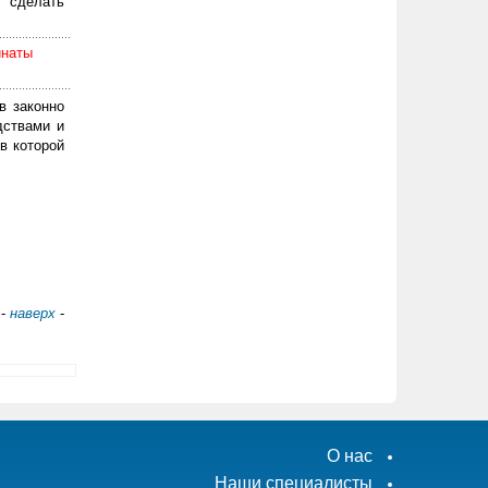
 сделать
инаты
в законно
дствами и
в которой
-
наверх
-
О нас
Наши специалисты