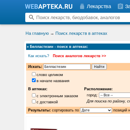
Лекарства
З
На главную
→
Поиск лекарств в аптеках
»
Белластезин - поиск в аптеках
:
Как искать?
Поиск аналогов лекарств >>
Искать:
слово целиком
в начале названия
В аптеках:
Расположение:
город:
с электронным заказом
Для поиска по району,
с доставкой
Результаты:
сортировать по
позиций 