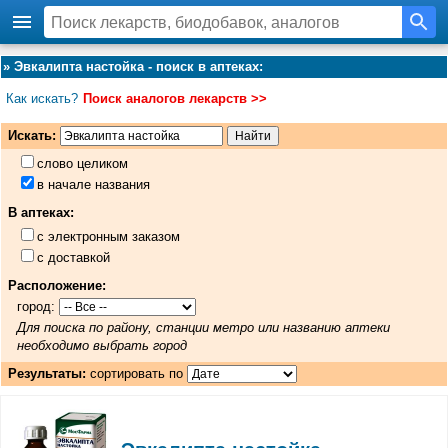
»
Эвкалипта настойка - поиск в аптеках
:
Как искать?
Поиск аналогов лекарств >>
Искать:
слово целиком
в начале названия
В аптеках:
с электронным заказом
с доставкой
Расположение:
город:
Для поиска по району, станции метро или названию аптеки
необходимо выбрать город
Результаты:
сортировать по