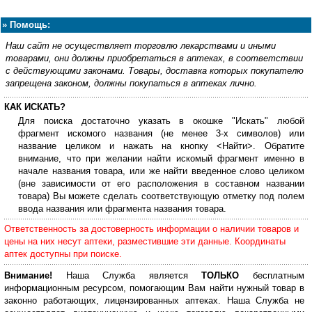
»
Помощь:
Наш сайт не осуществляет торговлю лекарствами и иными
товарами, они должны приобретаться в аптеках, в соответствии
с действующими законами. Товары, доставка которых покупателю
запрещена законом, должны покупаться в аптеках лично.
КАК ИСКАТЬ?
Для поиска достаточно указать в окошке "Искать" любой
фрагмент искомого названия (не менее 3-х символов) или
название целиком и нажать на кнопку <Найти>. Обратите
внимание, что при желании найти искомый фрагмент именно в
начале названия товара, или же найти введенное слово целиком
(вне зависимости от его расположения в составном названии
товара) Вы можете сделать соответствующую отметку под полем
ввода названия или фрагмента названия товара.
Ответственность за достоверность информации о наличии товаров и
цены на них несут аптеки, разместившие эти данные. Координаты
аптек доступны при поиске.
Внимание!
Наша Служба является
ТОЛЬКО
бесплатным
информационным ресурсом, помогающим Вам найти нужный товар в
законно работающих, лицензированных аптеках. Наша Служба не