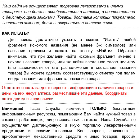
Наш сайт не осуществляет торговлю лекарствами и иными
товарами, они должны приобретаться в аптеках, в соответствии
с действующими законами. Товары, доставка которых покупателю
запрещена законом, должны покупаться в аптеках лично.
КАК ИСКАТЬ?
Для поиска достаточно указать в окошке "Искать" любой
фрагмент искомого названия (не менее 3-х символов) или
название целиком и нажать на кнопку <Найти>. Обратите
внимание, что при желании найти искомый фрагмент именно в
начале названия товара, или же найти введенное слово целиком
(вне зависимости от его расположения в составном названии
товара) Вы можете сделать соответствующую отметку под полем
ввода названия или фрагмента названия товара.
Ответственность за достоверность информации о наличии товаров и
цены на них несут аптеки, разместившие эти данные. Координаты
аптек доступны при поиске.
Внимание!
Наша Служба является
ТОЛЬКО
бесплатным
информационным ресурсом, помогающим Вам найти нужный товар в
законно работающих, лицензированных аптеках. Наша Служба не
осуществляет дистанционную и иную торговлю лекарственными
средствами и прочими товарами. Все вопросы, связанные с
приобретением лекарственных средств и иных товаров, просим