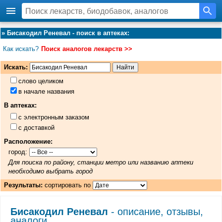
»
Бисакодил Реневал - поиск в аптеках
:
Как искать?
Поиск аналогов лекарств >>
Искать:
слово целиком
в начале названия
В аптеках:
с электронным заказом
с доставкой
Расположение:
город:
Для поиска по району, станции метро или названию аптеки
необходимо выбрать город
Результаты:
сортировать по
Бисакодил Реневал
- описание, отзывы,
аналоги