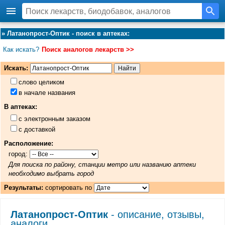
»
Латанопрост-Оптик - поиск в аптеках
:
Как искать?
Поиск аналогов лекарств >>
Искать:
слово целиком
в начале названия
В аптеках:
с электронным заказом
с доставкой
Расположение:
город:
Для поиска по району, станции метро или названию аптеки
необходимо выбрать город
Результаты:
сортировать по
Латанопрост-Оптик
- описание, отзывы,
аналоги