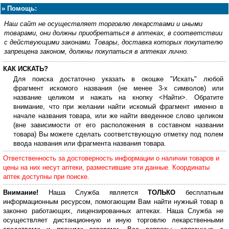
»
Помощь:
Наш сайт не осуществляет торговлю лекарствами и иными
товарами, они должны приобретаться в аптеках, в соответствии
с действующими законами. Товары, доставка которых покупателю
запрещена законом, должны покупаться в аптеках лично.
КАК ИСКАТЬ?
Для поиска достаточно указать в окошке "Искать" любой
фрагмент искомого названия (не менее 3-х символов) или
название целиком и нажать на кнопку <Найти>. Обратите
внимание, что при желании найти искомый фрагмент именно в
начале названия товара, или же найти введенное слово целиком
(вне зависимости от его расположения в составном названии
товара) Вы можете сделать соответствующую отметку под полем
ввода названия или фрагмента названия товара.
Ответственность за достоверность информации о наличии товаров и
цены на них несут аптеки, разместившие эти данные. Координаты
аптек доступны при поиске.
Внимание!
Наша Служба является
ТОЛЬКО
бесплатным
информационным ресурсом, помогающим Вам найти нужный товар в
законно работающих, лицензированных аптеках. Наша Служба не
осуществляет дистанционную и иную торговлю лекарственными