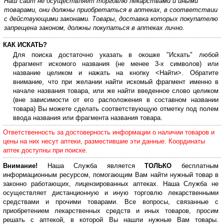
Наш сайт не осуществляет торговлю лекарствами и иными
товарами, они должны приобретаться в аптеках, в соответствии
с действующими законами. Товары, доставка которых покупателю
запрещена законом, должны покупаться в аптеках лично.
КАК ИСКАТЬ?
Для поиска достаточно указать в окошке "Искать" любой
фрагмент искомого названия (не менее 3-х символов) или
название целиком и нажать на кнопку <Найти>. Обратите
внимание, что при желании найти искомый фрагмент именно в
начале названия товара, или же найти введенное слово целиком
(вне зависимости от его расположения в составном названии
товара) Вы можете сделать соответствующую отметку под полем
ввода названия или фрагмента названия товара.
Ответственность за достоверность информации о наличии товаров и
цены на них несут аптеки, разместившие эти данные. Координаты
аптек доступны при поиске.
Внимание!
Наша Служба является
ТОЛЬКО
бесплатным
информационным ресурсом, помогающим Вам найти нужный товар в
законно работающих, лицензированных аптеках. Наша Служба не
осуществляет дистанционную и иную торговлю лекарственными
средствами и прочими товарами. Все вопросы, связанные с
приобретением лекарственных средств и иных товаров, просим
решать с аптекой, в которой Вы нашли нужные Вам товары.