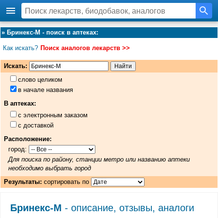
»
Бринекс-М - поиск в аптеках
:
Как искать?
Поиск аналогов лекарств >>
Искать:
слово целиком
в начале названия
В аптеках:
с электронным заказом
с доставкой
Расположение:
город:
Для поиска по району, станции метро или названию аптеки
необходимо выбрать город
Результаты:
сортировать по
Бринекс-М
- описание, отзывы, аналоги