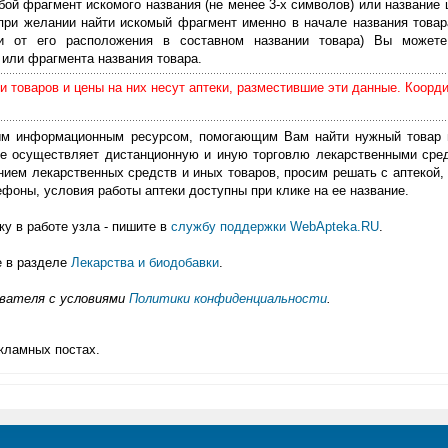
бой фрагмент искомого названия (не менее 3-х символов) или название 
 при желании найти искомый фрагмент именно в начале названия товар
ти от его расположения в составном названии товара) Вы можете
или фрагмента названия товара.
 товаров и цены на них несут аптеки, разместившие эти данные. Коорд
м информационным ресурсом, помогающим Вам найти нужный товар 
е осуществляет дистанционную и иную торговлю лекарственными сре
нием лекарственных средств и иных товаров, просим решать с аптекой, 
фоны, условия работы аптеки доступны при клике на ее название.
у в работе узла - пишите в
службу поддержки WebApteka.RU
.
е в разделе
Лекарства и биодобавки
.
ователя с условиями
Политики конфиденциальности
.
кламных постах.