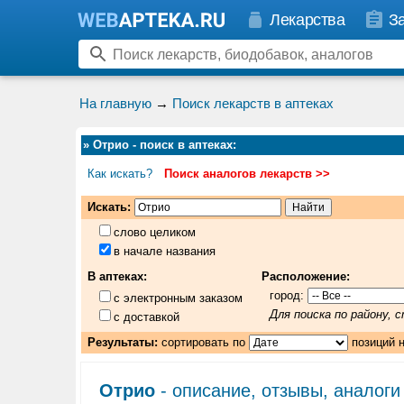
Лекарства
З
На главную
→
Поиск лекарств в аптеках
»
Отрио - поиск в аптеках
:
Как искать?
Поиск аналогов лекарств >>
Искать:
слово целиком
в начале названия
В аптеках:
Расположение:
город:
с электронным заказом
Для поиска по району,
с доставкой
Результаты:
сортировать по
позиций 
Отрио
- описание, отзывы, аналоги