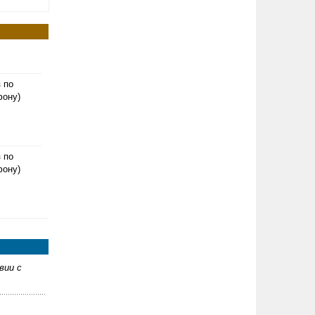
з по
фону)
з по
фону)
вии с