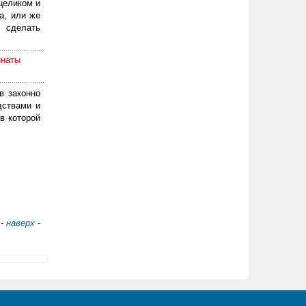
целиком и
а, или же
 сделать
инаты
в законно
дствами и
в которой
-
наверх
-