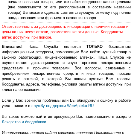
начале названия товара, или же найти введенное слово целиком
(вне зависимости от его расположения в составном названии
товара) Вы можете сделать соответствующую отметку под полем
ввода названия или фрагмента названия товара.
Ответственность за достоверность информации о наличии товаров и
цены на них несут аптеки, разместившие эти данные. Координаты
аптек доступны при поиске.
Внимание!
Наша Служба является
ТОЛЬКО
бесплатным
информационным ресурсом, помогающим Вам найти нужный товар в
законно работающих, лицензированных аптеках. Наша Служба не
осуществляет дистанционную и иную торговлю лекарственными
средствами и прочими товарами. Все вопросы, связанные с
приобретением лекарственных средств и иных товаров, просим
решать с аптекой, в которой Вы нашли нужные Вам товары.
Координаты, адреса, телефоны, условия работы аптеки доступны при
клике на ее название.
Если у Вас возникли проблемы или Вы обнаружили ошибку в работе
узла - пишите в
службу поддержки WebApteka.RU
.
Вы также можете найти интересующее Вас наименование в разделе
Лекарства и биодобавки
.
Использование нашего сайта означает согласие Пользователя с