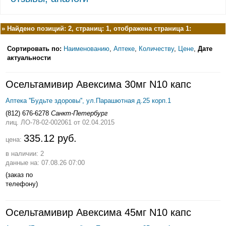
»
Найдено позиций: 2, страниц: 1, отображена страница 1:
Сортировать по:
Наименованию
,
Аптеке
,
Количеству
,
Цене
,
Дате
актуальности
Осельтамивир Авексима 30мг N10 капс
Аптека ''Будьте здоровы'', ул.Парашютная д.25 корп.1
(812) 676-6278
Санкт-Петербург
лиц. ЛО-78-02-002061
от 02.04.2015
335.12 руб.
цена:
в наличии: 2
данные на: 07.08.26 07:00
(заказ по
телефону)
Осельтамивир Авексима 45мг N10 капс